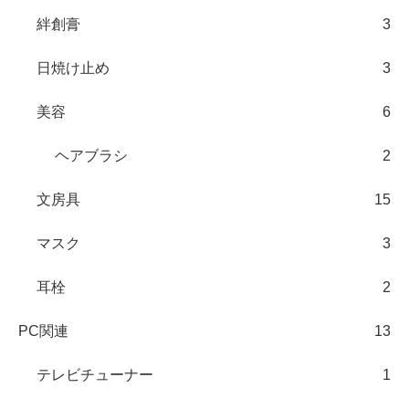
絆創膏
3
日焼け止め
3
美容
6
ヘアブラシ
2
文房具
15
マスク
3
耳栓
2
PC関連
13
テレビチューナー
1