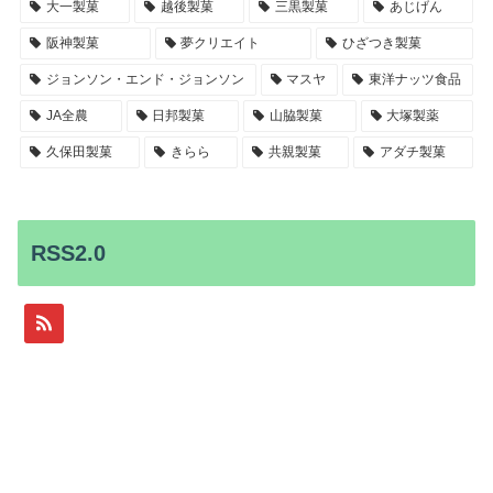
大一製菓
越後製菓
三黒製菓
あじげん
阪神製菓
夢クリエイト
ひざつき製菓
ジョンソン・エンド・ジョンソン
マスヤ
東洋ナッツ食品
JA全農
日邦製菓
山脇製菓
大塚製薬
久保田製菓
きらら
共親製菓
アダチ製菓
RSS2.0