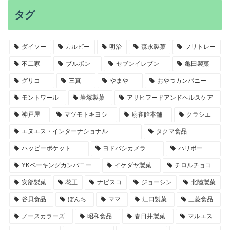
タグ
ダイソー
カルビー
明治
森永製菓
フリトレー
不二家
ブルボン
セブンイレブン
亀田製菓
グリコ
三真
やまや
おやつカンパニー
モントワール
岩塚製菓
アサヒフードアンドヘルスケア
神戸屋
マツモトキヨシ
扇雀飴本舗
クラシエ
エヌエス・インターナショナル
タクマ食品
ハッピーポケット
ヨドバシカメラ
ハリボー
YKベーキングカンパニー
イケダヤ製菓
チロルチョコ
安部製菓
花王
ナビスコ
ジョーシン
北陸製菓
谷貝食品
ぼんち
ママ
江口製菓
三菱食品
ノースカラーズ
昭和食品
春日井製菓
マルエス