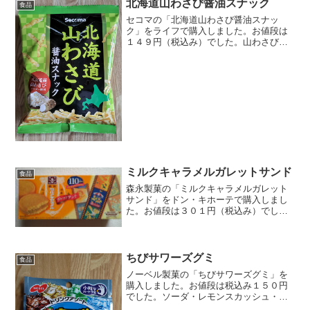
北海道山わさび醤油スナック
食品
セコマの「北海道山わさび醤油スナッ
ク」をライフで購入しました。お値段は
１４９円（税込み）でした。山わさびと
言えば北海道が名産地です。販売はセコ
マですが製造しているのはフリトレーで
す。うん、わさびの香りがします。太さ
も長さも違う棒状のスナック...
ミルクキャラメルガレットサンド
食品
森永製菓の「ミルクキャラメルガレット
サンド」をドン・キホーテで購入しまし
た。お値段は３０１円（税込み）でし
た。森永ミルクキャラメル110周年を記念
して作られた商品。パッケージにはレト
ロなイラストが使われていて可愛いで
す。見た目は同社のムーン...
ちびサワーズグミ
食品
ノーベル製菓の「ちびサワーズグミ」を
購入しました。お値段は税込み１５０円
でした。ソーダ・レモンスカッシュ・メ
ロンソーダ・ラムネ味の４種類が入って