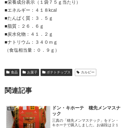
■栄養成分表示（１袋７５ｇ当たり）
■エネルギー：４１８kcal
■たんぱく質：３．５ｇ
■脂質：２６．６ｇ
■炭水化物：４１．２ｇ
■ナトリウム：３４０ｍｇ
（食塩相当量：０．９ｇ）
食品
お菓子
ポテトチップス
カルビー
関連記事
ドン・キホーテ 穂先メンマスナ
食品
ック
三真の「穂先メンマスナック」をドン・
キホーテで購入しました。お値段は２１