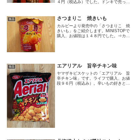
４円（税込み）でした。ドンキで売って
る「穂先メンマ」がスナックになったよ
うです。製造しているのは三真ですね。
ラー油と唐辛子と酸味のある香りがしま
さつまりこ 焼きいも
食品
す。内容量５０ｇなので少...
カルビーより発売中の「さつまりこ 焼
きいも」をご紹介します。MINISTOPで
購入、お値段は１４８円でした。⇒カル
ビー さつまりこ 焼きいも（公式）こ
のフラミンゴのキャラクター、名前が札
真理子（さつまりこ）っていうんです
ね。笑。この時期にし...
エアリアル 旨辛チキン味
食品
ヤマザキビスケットの「エアリアル 旨
辛チキン味」です。ライフで購入、お値
段９６円（税込み）。辛いもの好きとし
ては見逃せない味です。１００円で買え
るスナック菓子エアリアル。おっと。袋
を開けるとホットな香りがします。パッ
ケージのニワトリが火を噴...