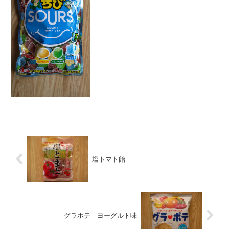
ます。グミの形は丸・三角・四角・星形
の４つ。全部数えました。それぞれの
味・形はランダムで合計３９...
塩トマト飴
グラポテ ヨーグルト味