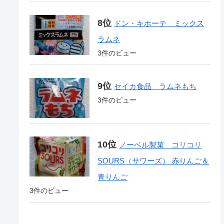
ドン・キホーテ ミックス
ラムネ
3件のビュー
セイカ食品 ラムネもち
3件のビュー
ノーベル製菓 コリコリ
SOURS（サワーズ） 赤りんご＆
青りんご
3件のビュー