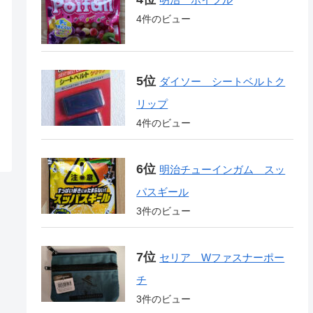
4件のビュー
ダイソー シートベルトク
リップ
4件のビュー
明治チューインガム スッ
パスギール
3件のビュー
セリア Wファスナーポー
チ
3件のビュー