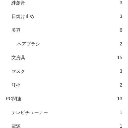
絆創膏
3
日焼け止め
3
美容
6
ヘアブラシ
2
文房具
15
マスク
3
耳栓
2
PC関連
13
テレビチューナー
1
電源
1