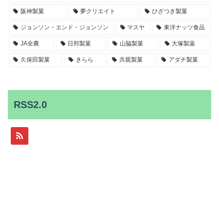
阪神製菓
夢クリエイト
ひざつき製菓
ジョンソン・エンド・ジョンソン
マスヤ
東洋ナッツ食品
JA全農
日邦製菓
山脇製菓
大塚製薬
久保田製菓
きらら
共親製菓
アダチ製菓
RSS2.0