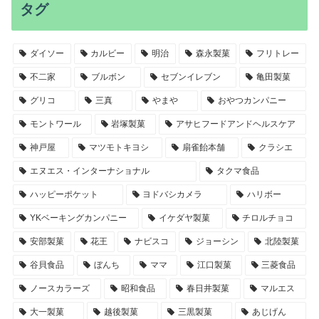
タグ
ダイソー
カルビー
明治
森永製菓
フリトレー
不二家
ブルボン
セブンイレブン
亀田製菓
グリコ
三真
やまや
おやつカンパニー
モントワール
岩塚製菓
アサヒフードアンドヘルスケア
神戸屋
マツモトキヨシ
扇雀飴本舗
クラシエ
エヌエス・インターナショナル
タクマ食品
ハッピーポケット
ヨドバシカメラ
ハリボー
YKベーキングカンパニー
イケダヤ製菓
チロルチョコ
安部製菓
花王
ナビスコ
ジョーシン
北陸製菓
谷貝食品
ぼんち
ママ
江口製菓
三菱食品
ノースカラーズ
昭和食品
春日井製菓
マルエス
大一製菓
越後製菓
三黒製菓
あじげん