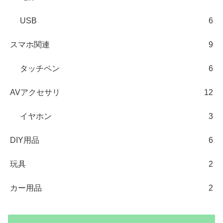
USB
6
スマホ関連
9
タッチペン
6
AVアクセサリ
12
イヤホン
3
DIY用品
6
玩具
2
カー用品
2