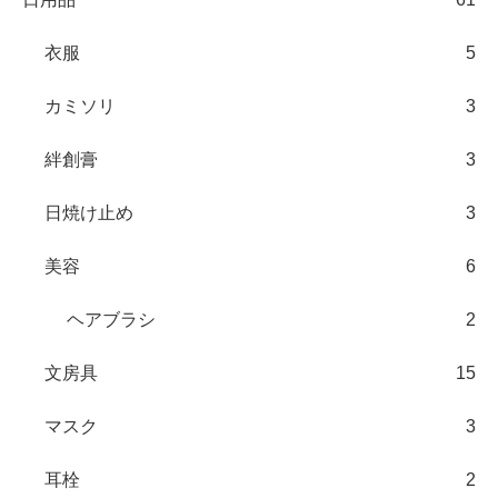
衣服
5
カミソリ
3
絆創膏
3
日焼け止め
3
美容
6
ヘアブラシ
2
文房具
15
マスク
3
耳栓
2