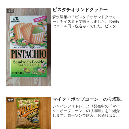
した。直径約１．５ｃｍです。中がソフ
トキャンディになっています...
ピスタチオサンドクッキー
食品
森永製菓の「ピスタチオサンドクッキ
ー」をイズミヤで購入しました。お値段
は２１４円（税込み）でした。ピスタチ
オ。あんまり食べないので味のイメージ
が湧きません。期間限定商品です。箱側
面です。オープン♪個包装で８個入ってい
ます。大きさは、約３５ｍ...
マイク・ポップコーン のり塩味
食品
ジャパンフリトレーより発売中の「マイ
ク・ポップコーン のり塩味」をご紹介
します。ローソンで購入、お値段は１０
３円でした。↓１１月末までの期間限定販
売です！⇒ジャパンフリトレー マイ