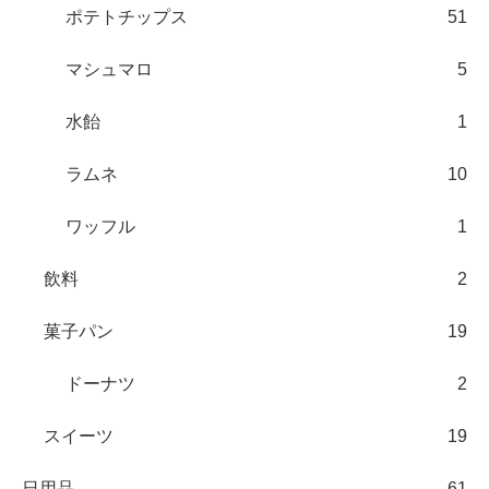
ポテトチップス
51
マシュマロ
5
水飴
1
ラムネ
10
ワッフル
1
飲料
2
菓子パン
19
ドーナツ
2
スイーツ
19
日用品
61