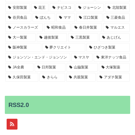
安部製菓
花王
ナビスコ
ジョーシン
北陸製菓
谷貝食品
ぼんち
ママ
江口製菓
三菱食品
ノースカラーズ
昭和食品
春日井製菓
マルエス
大一製菓
越後製菓
三黒製菓
あじげん
阪神製菓
夢クリエイト
ひざつき製菓
ジョンソン・エンド・ジョンソン
マスヤ
東洋ナッツ食品
JA全農
日邦製菓
山脇製菓
大塚製薬
久保田製菓
きらら
共親製菓
アダチ製菓
RSS2.0