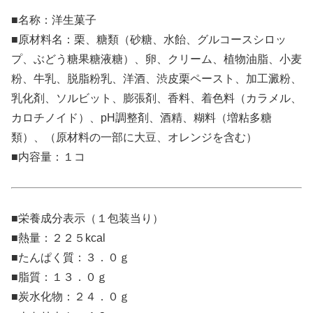
■名称：洋生菓子
■原材料名：栗、糖類（砂糖、水飴、グルコースシロッ
プ、ぶどう糖果糖液糖）、卵、クリーム、植物油脂、小麦
粉、牛乳、脱脂粉乳、洋酒、渋皮栗ペースト、加工澱粉、
乳化剤、ソルビット、膨張剤、香料、着色料（カラメル、
カロチノイド）、pH調整剤、酒精、糊料（増粘多糖
類）、（原材料の一部に大豆、オレンジを含む）
■内容量：１コ
■栄養成分表示（１包装当り）
■熱量：２２５kcal
■たんぱく質：３．０ｇ
■脂質：１３．０ｇ
■炭水化物：２４．０ｇ