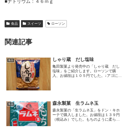
■ナトリウム：４６ｍｇ
食品
スイーツ
ローソン
関連記事
しゃり蔵 だし塩味
食品
亀田製菓より発売中の「しゃり蔵 だし
塩味」をご紹介します。ローソンで購
入、お値段は１０５円でした。↓アゴに手
を当てて、ニヤついている男、こいつが
「しゃり蔵（ぞう）」です。ちょっと
「や」が大きいですが、決して「しやり
蔵（ぞう）」ではありません...
森永製菓 生ラムネ玉
食品
森永製菓の「生ラムネ玉」をドン・キホ
ーテで購入しました。お値段は１３９円
（税込み）でした。もちのように柔らか
いソフトキャンディです。ぶどう糖４
０％配合です。全部で１２個入っていま