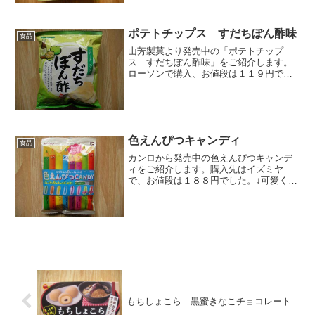
ク・ポップコーン のり塩味（公式）日
本初となる袋入りポップコ...
ポテトチップス すだちぽん酢味
食品
山芳製菓より発売中の「ポテトチップ
ス すだちぽん酢味」をご紹介します。
ローソンで購入、お値段は１１９円でし
た。⇒山芳製菓 ポテトチップス すだ
ちぽん酢味（公式）徳島県産のすだちを
使用しています。山芳製菓といえば「わ
さビーフ」。その名物キャラ...
色えんぴつキャンディ
食品
カンロから発売中の色えんぴつキャンデ
ィをご紹介します。購入先はイズミヤ
で、お値段は１８８円でした。↓可愛くて
ワクワクするようなパッケージですね。
⇒カンロ 色えんぴつキャンディ（公
式）↓個包装で３２個入っておりました。
ストロベリー、マスカット...
もちしょこら 黒蜜きなこチョコレート