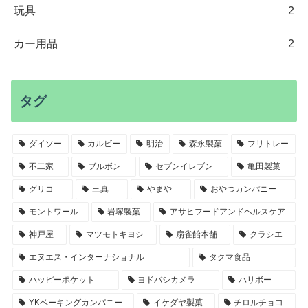
玩具
2
カー用品
2
タグ
ダイソー
カルビー
明治
森永製菓
フリトレー
不二家
ブルボン
セブンイレブン
亀田製菓
グリコ
三真
やまや
おやつカンパニー
モントワール
岩塚製菓
アサヒフードアンドヘルスケア
神戸屋
マツモトキヨシ
扇雀飴本舗
クラシエ
エヌエス・インターナショナル
タクマ食品
ハッピーポケット
ヨドバシカメラ
ハリボー
YKベーキングカンパニー
イケダヤ製菓
チロルチョコ