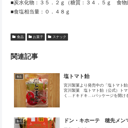
■炭水化物：３５．２ｇ（糖質：３４．５ｇ 食物
■食塩相当量：０．４８ｇ
食品
お菓子
スナック
関連記事
塩トマト飴
食品
宮川製菓より発売中の「塩トマト飴
宮川製菓 塩トマト飴（公式）トマ
く…ドキドキ…↓パッケージを開ける
ドン・キホーテ 穂先メン
食品