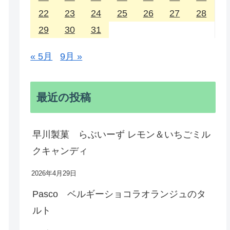
22
23
24
25
26
27
28
29
30
31
« 5月
9月 »
最近の投稿
早川製菓 らぶいーず レモン＆いちごミル
クキャンディ
2026年4月29日
Pasco ベルギーショコラオランジュのタ
ルト