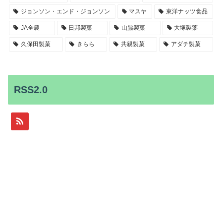
ジョンソン・エンド・ジョンソン
マスヤ
東洋ナッツ食品
JA全農
日邦製菓
山脇製菓
大塚製薬
久保田製菓
きらら
共親製菓
アダチ製菓
RSS2.0