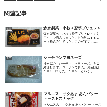
関連記事
森永製菓 小枝＜蜜芋ブリュレ＞
食品
森永製菓の「小枝＜蜜芋ブリュレ＞」を
ライフで購入しました。お値段は１８１
円（税込み）でした。この蜜芋ブリュレ
は秋限定のようです。秋になるとさつま
いも味のお菓子をよく見ますね。オープ
ン♪この小袋（小枝４本入り）が１１袋入
っています。安納芋の甘...
シーチキンマヨネーズ
食品
神戸屋の「シーチキンマヨネーズ」をご
紹介します。ローソンで購入、お値段は
１０５円でした。１０５円というリーズ
ナブルなお値段。コンビニで見かけると
つい手が伸びてしまう、この商品。ツナ
とマヨネーズが絡まってコクのある味
に。この組み合わせは王道で...
マルエス サクあま あんバター
食品
トーストスナック
マルエスの「サクあま あんバター トース