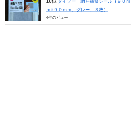
ダイソー 網戸補修シール（９０ｍ
ｍ×９０ｍｍ、グレー、３枚）
4件のビュー