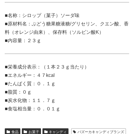
■名称：シロップ（菓子）ソーダ味
■原材料名：ぶどう糖果糖液糖/グリセリン、クエン酸、香
料（オレンジ由来）、保存料（ソルビン酸K）
■内容量：２３ｇ
■栄養成分表示：（１本２３ｇ当たり）
■エネルギー：４７kcal
■たんぱく質：０．１ｇ
■脂質：０ｇ
■炭水化物：１１．７ｇ
■食塩相当量：０．０１ｇ
食品
お菓子
キャンディ
バズーカキャンディブランズ