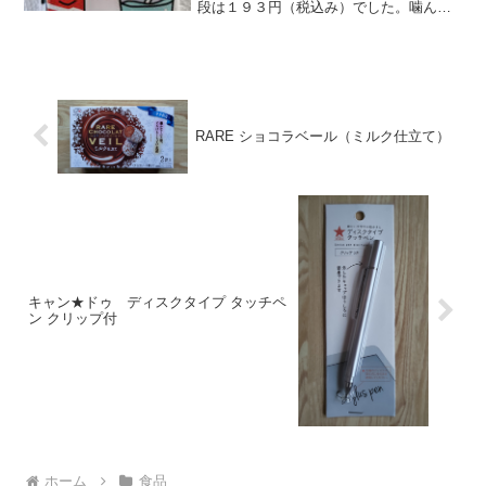
段は１９３円（税込み）でした。噛んで
楽しむ新感覚のキャンディらしいです。
コーラとソーダ味を購入しましたが、他
に、バナナとミルク、いちごとバター、
アップルパイとメロンパン...
RARE ショコラベール（ミルク仕立て）
キャン★ドゥ ディスクタイプ タッチペ
ン クリップ付
ホーム
食品