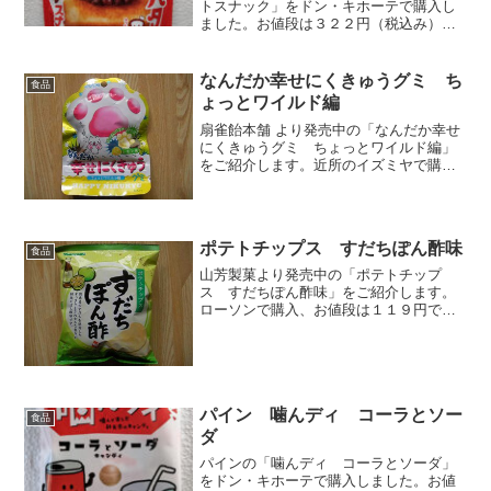
トスナック」をドン・キホーテで購入し
ました。お値段は３２２円（税込み）で
した。トーストスナックですか。聞きな
れない言葉です。おいしい食べ方が書か
れていました。１冷やしてサクサク、２
なんだか幸せにくきゅうグミ ち
食品
温めてフワフワ、３そ...
ょっとワイルド編
扇雀飴本舗 より発売中の「なんだか幸せ
にくきゅうグミ ちょっとワイルド編」
をご紹介します。近所のイズミヤで購
入。お値段は９９円でした。昨日、紹介
した「幸せにくきゅうグミ」の同シリー
ズです。「大きいグミがはいっていたら
ラッキー！」と書いてあり...
ポテトチップス すだちぽん酢味
食品
山芳製菓より発売中の「ポテトチップ
ス すだちぽん酢味」をご紹介します。
ローソンで購入、お値段は１１９円でし
た。⇒山芳製菓 ポテトチップス すだ
ちぽん酢味（公式）徳島県産のすだちを
使用しています。山芳製菓といえば「わ
さビーフ」。その名物キャラ...
パイン 噛んディ コーラとソー
食品
ダ
パインの「噛んディ コーラとソーダ」
をドン・キホーテで購入しました。お値