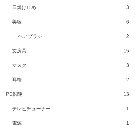
日焼け止め
3
美容
6
ヘアブラシ
2
文房具
15
マスク
3
耳栓
2
PC関連
13
テレビチューナー
1
電源
1