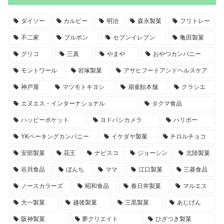
ダイソー
カルビー
明治
森永製菓
フリトレー
不二家
ブルボン
セブンイレブン
亀田製菓
グリコ
三真
やまや
おやつカンパニー
モントワール
岩塚製菓
アサヒフードアンドヘルスケア
神戸屋
マツモトキヨシ
扇雀飴本舗
クラシエ
エヌエス・インターナショナル
タクマ食品
ハッピーポケット
ヨドバシカメラ
ハリボー
YKベーキングカンパニー
イケダヤ製菓
チロルチョコ
安部製菓
花王
ナビスコ
ジョーシン
北陸製菓
谷貝食品
ぼんち
ママ
江口製菓
三菱食品
ノースカラーズ
昭和食品
春日井製菓
マルエス
大一製菓
越後製菓
三黒製菓
あじげん
阪神製菓
夢クリエイト
ひざつき製菓