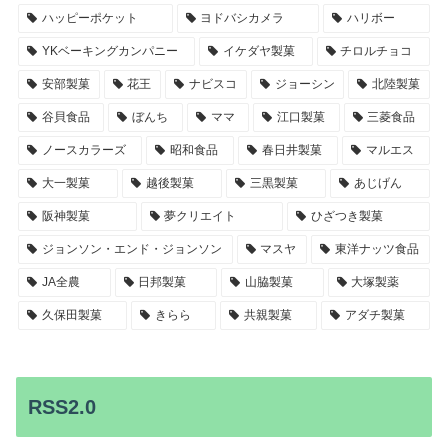
ハッピーポケット
ヨドバシカメラ
ハリボー
YKベーキングカンパニー
イケダヤ製菓
チロルチョコ
安部製菓
花王
ナビスコ
ジョーシン
北陸製菓
谷貝食品
ぼんち
ママ
江口製菓
三菱食品
ノースカラーズ
昭和食品
春日井製菓
マルエス
大一製菓
越後製菓
三黒製菓
あじげん
阪神製菓
夢クリエイト
ひざつき製菓
ジョンソン・エンド・ジョンソン
マスヤ
東洋ナッツ食品
JA全農
日邦製菓
山脇製菓
大塚製薬
久保田製菓
きらら
共親製菓
アダチ製菓
RSS2.0