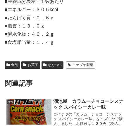
■栄養成分表示：１袋あたり
■エネルギー：３０５kcal
■たんぱく質：０．６ｇ
■脂質：１３．０ｇ
■炭水化物：４６．２ｇ
■食塩相当量：１．４ｇ
食品
お菓子
せんべい
イケダヤ製菓
関連記事
湖池屋 カラムーチョコーンスナ
食品
ック スパイシーカレー味
コイケヤの「カラムーチョコーンスナッ
ク スパイシーカレー味」をイズミヤで購
入しました。お値段は１２９円（税込
み）でした。ベトナムで製造してアメリ