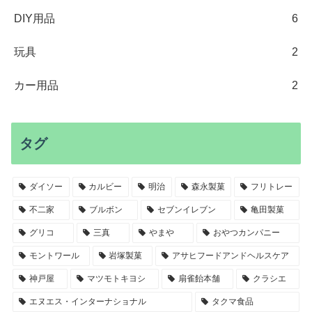
DIY用品
6
玩具
2
カー用品
2
タグ
ダイソー
カルビー
明治
森永製菓
フリトレー
不二家
ブルボン
セブンイレブン
亀田製菓
グリコ
三真
やまや
おやつカンパニー
モントワール
岩塚製菓
アサヒフードアンドヘルスケア
神戸屋
マツモトキヨシ
扇雀飴本舗
クラシエ
エヌエス・インターナショナル
タクマ食品