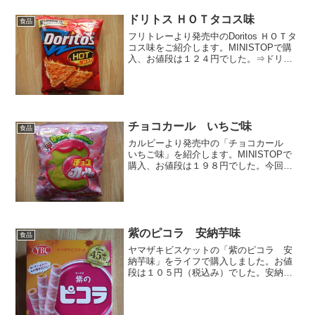
カで販売しているカラムーチョの逆輸入
版です。このカラムーチョの形状は、ス
ドリトス ＨＯＴタコス味
食品
ティックでもチップスでも...
フリトレーより発売中のDoritos ＨＯＴタ
コス味をご紹介します。MINISTOPで購
入、お値段は１２４円でした。⇒ドリト
ス ＨＯＴタコス味（公式）期間限定発売
です。コンビニ限定で８月の末までだそ
うです。「大変辛いので、辛いものが苦
手な方...
チョコカール いちご味
食品
カルビーより発売中の「チョコカール
いちご味」を紹介します。MINISTOPで
購入、お値段は１９８円でした。今回、
私はチョコカール初挑戦です。他にも抹
茶チョコ味などもあるそうですね。⇒カ
ルビー チョコカール いちご味（公
式）うおォ。カールに...
紫のピコラ 安納芋味
食品
ヤマザキビスケットの「紫のピコラ 安
納芋味」をライフで購入しました。お値
段は１０５円（税込み）でした。安納芋
７％。何に対しての７％なのか分かりま
せんが、とにかく安納芋を使用している
ということです。パッケージにスマホス