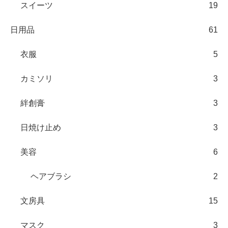
スイーツ
19
日用品
61
衣服
5
カミソリ
3
絆創膏
3
日焼け止め
3
美容
6
ヘアブラシ
2
文房具
15
マスク
3