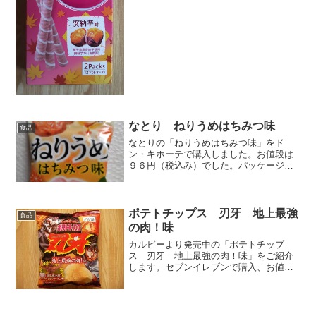
タンドとか書いてある……...
なとり ねりうめはちみつ味
食品
なとりの「ねりうめはちみつ味」をド
ン・キホーテで購入しました。お値段は
９６円（税込み）でした。パッケージ見
るとグミっぽくて気になったので買っち
ゃいました。梅肉２３％入りと書いてる
ので、１つ１つに梅が入ってる割合は少
なそうです。パッケージとは...
ポテトチップス 刃牙 地上最強
食品
の肉！味
カルビーより発売中の「ポテトチップ
ス 刃牙 地上最強の肉！味」をご紹介
します。セブンイレブンで購入、お値段
は１４８円でした。「地上最強の肉」と
書いて、「ティラノサウルスのステー
キ」と読みます。カルビーと刃牙のコラ
ボ商品です。コンビニ限定発売...