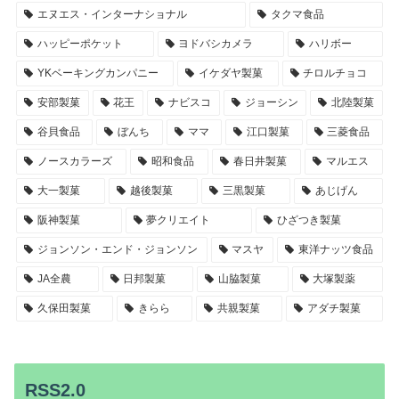
エヌエス・インターナショナル
タクマ食品
ハッピーポケット
ヨドバシカメラ
ハリボー
YKベーキングカンパニー
イケダヤ製菓
チロルチョコ
安部製菓
花王
ナビスコ
ジョーシン
北陸製菓
谷貝食品
ぼんち
ママ
江口製菓
三菱食品
ノースカラーズ
昭和食品
春日井製菓
マルエス
大一製菓
越後製菓
三黒製菓
あじげん
阪神製菓
夢クリエイト
ひざつき製菓
ジョンソン・エンド・ジョンソン
マスヤ
東洋ナッツ食品
JA全農
日邦製菓
山脇製菓
大塚製薬
久保田製菓
きらら
共親製菓
アダチ製菓
RSS2.0