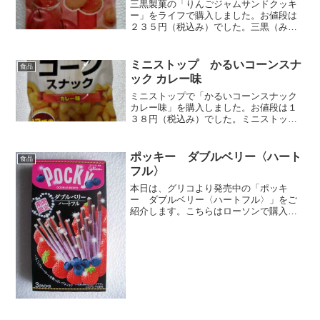
三黒製菓の「りんごジャムサンドクッキ
ー」をライフで購入しました。お値段は
２３５円（税込み）でした。三黒（みく
ろ）製菓は昭和２５年創業の老舗メーカ
ーですね。これは、りんごジャムを挟ん
だクッキーですね１９個入っていまし
ミニストップ かるいコーンスナ
食品
た。直径約３ｃｍの小さくて...
ック カレー味
ミニストップで「かるいコーンスナック
カレー味」を購入しました。お値段は１
３８円（税込み）でした。ミニストップ
オリジナル商品ですね。ぱっと見、「カ
ール」のカレー味かと思いました。しか
し、製造元は明治ではなく、ニッポー株
ポッキー ダブルベリー〈ハート
食品
式会社でした。つまり、...
フル〉
本日は、グリコより発売中の「ポッキ
ー ダブルベリー〈ハートフル〉」をご
紹介します。こちらはローソンで購入、
お値段は１５０円でした。⇒グリコ ポ
ッキー ダブルベリー〈ハートフル〉(公
式サイト）期間限定商品です。しかもコ
ンビニでしか購入できませ...