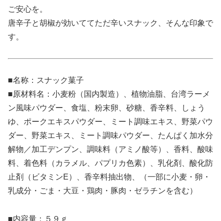
ご安心を。
唐辛子と胡椒が効いててただ辛いスナック、そんな印象で
す。
■名称：スナック菓子
■原材料名：小麦粉（国内製造）、植物油脂、台湾ラーメ
ン風味パウダー、食塩、粉末卵、砂糖、香辛料、しょう
ゆ、ポークエキスパウダー、ミート調味エキス、野菜パウ
ダー、野菜エキス、ミート調味パウダー、たんぱく加水分
解物／加工デンプン、調味料（アミノ酸等）、香料、酸味
料、着色料（カラメル、パプリカ色素）、乳化剤、酸化防
止剤（ビタミンE）、香辛料抽出物、（一部に小麦・卵・
乳成分・ごま・大豆・鶏肉・豚肉・ゼラチンを含む）
■内容量：５９ｇ