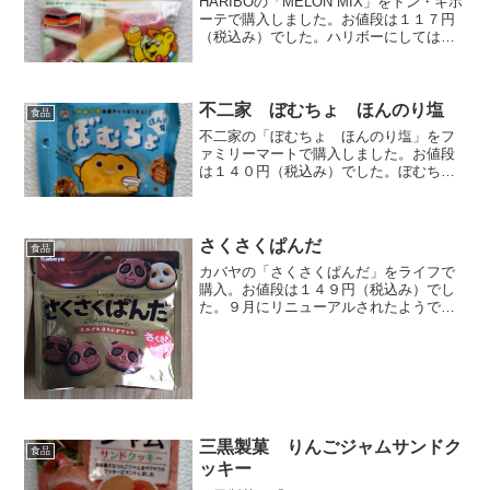
HARIBOの「MELON MIX」をドン・キホ
ーテで購入しました。お値段は１１７円
（税込み）でした。ハリボーにしては安
かったので購入しました。スイカ味のグ
ミですね。えーと、原産国はトルコのよ
うです。赤スイカｘ１０、黄スイカｘ
４、全部で１４...
不二家 ぼむちょ ほんのり塩
食品
不二家の「ぼむちょ ほんのり塩」をフ
ァミリーマートで購入しました。お値段
は１４０円（税込み）でした。ぼむち
ょ。可愛い爆弾岩みたいなキャラです
ね。ロレーヌ産の岩塩が入ってるチョコ
です。全部で１２個入ってました。表面
はチョコとコーンフレークで出...
さくさくぱんだ
食品
カバヤの「さくさくぱんだ」をライフで
購入。お値段は１４９円（税込み）でし
た。９月にリニューアルされたようで
す。ミルク＆ほろにがチョコ。さくさく
ぱんだのの百面相。１１個入ってまし
た。表情豊か過ぎな。裏はジェイソン似
のビスケットです。普通に美味...
三黒製菓 りんごジャムサンドク
食品
ッキー