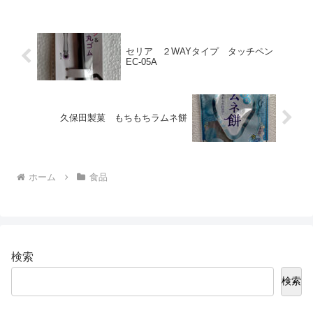
セリア ２WAYタイプ タッチペン
EC-05A
久保田製菓 もちもちラムネ餅
ホーム
食品
検索
検索