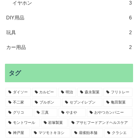
イヤホン
3
DIY用品
6
玩具
2
カー用品
2
タグ
ダイソー
カルビー
明治
森永製菓
フリトレー
不二家
ブルボン
セブンイレブン
亀田製菓
グリコ
三真
やまや
おやつカンパニー
モントワール
岩塚製菓
アサヒフードアンドヘルスケア
神戸屋
マツモトキヨシ
扇雀飴本舗
クラシエ