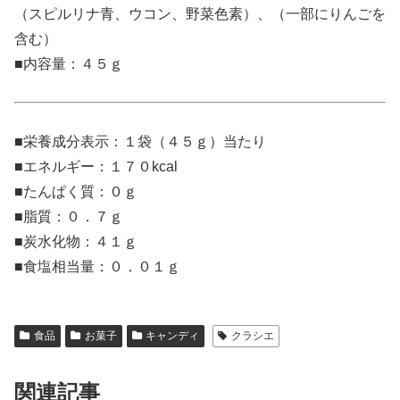
（スピルリナ青、ウコン、野菜色素）、（一部にりんごを
含む）
■内容量：４５ｇ
■栄養成分表示：１袋（４５ｇ）当たり
■エネルギー：１７０kcal
■たんぱく質：０ｇ
■脂質：０．７ｇ
■炭水化物：４１ｇ
■食塩相当量：０．０１ｇ
食品
お菓子
キャンディ
クラシエ
関連記事