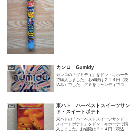
だったと思います。２００円代だったの
は覚えています。このいかにも体に悪そ
うな駄菓子。子供向けの菓子に２００円
とか高杉。原産国が中国…...
カンロ Gumidy
食品
カンロの「グミディ」をドン・キホーテ
で購入しました。お値段は２１４円（税
込み）でした。グミをキャンディでコー
ティングした商品です。りんご飴的な発
想ですね。個包装で１４個入りです。大
きさは直径１．７ｃｍぐらいですね。砕
いてみました。中にグミが...
東ハト ハーベストスイーツサン
食品
ド・スイートポテト
東ハトの「ハーベストスイーツサンド・
スイートポテト」をドン・キホーテで購
入しました。お値段は２１４円（税込
み）でした。スイートポテト風味のクリ