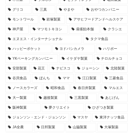
グリコ
三真
やまや
おやつカンパニー
モントワール
岩塚製菓
アサヒフードアンドヘルスケア
神戸屋
マツモトキヨシ
扇雀飴本舗
クラシエ
エヌエス・インターナショナル
タクマ食品
ハッピーポケット
ヨドバシカメラ
ハリボー
YKベーキングカンパニー
イケダヤ製菓
チロルチョコ
安部製菓
花王
ナビスコ
ジョーシン
北陸製菓
谷貝食品
ぼんち
ママ
江口製菓
三菱食品
ノースカラーズ
昭和食品
春日井製菓
マルエス
大一製菓
越後製菓
三黒製菓
あじげん
阪神製菓
夢クリエイト
ひざつき製菓
ジョンソン・エンド・ジョンソン
マスヤ
東洋ナッツ食品
JA全農
日邦製菓
山脇製菓
大塚製薬