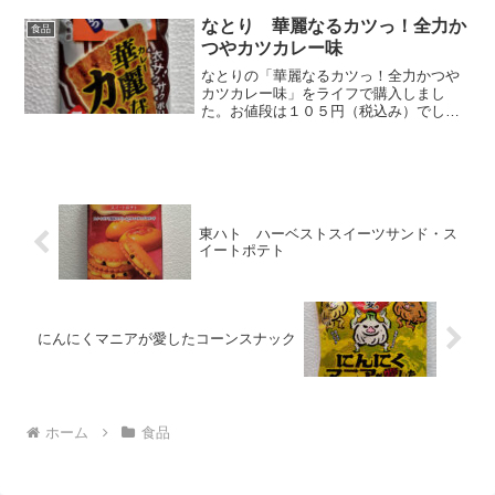
ームをはさんだビスケットです。秋とい
えば「さつまいも」。定番ですね。安納
なとり 華麗なるカツっ！全力か
食品
芋の味だそうです。オープン...
つやカツカレー味
なとりの「華麗なるカツっ！全力かつや
カツカレー味」をライフで購入しまし
た。お値段は１０５円（税込み）でし
た。カツにソースがかかったお菓子とい
うかおつまみですね。BIGカツ系のアレ
です。これは、なとりとかつやのコラボ
商品です。大きさは約１８ｃ...
東ハト ハーベストスイーツサンド・ス
イートポテト
にんにくマニアが愛したコーンスナック
ホーム
食品