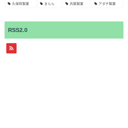
久保田製菓
きらら
共親製菓
アダチ製菓
RSS2.0