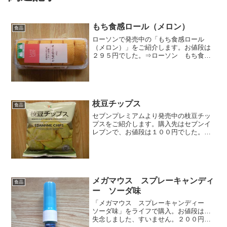
もち食感ロール（メロン）
食品
ローソンで発売中の「もち食感ロール
（メロン）」をご紹介します。お値段は
２９５円でした。⇒ローソン もち食感
ロール（メロン）製造元は山崎製パンで
す。右端の音符（♪）は、実は値段を表し
ているんですね～。皆さん知っていまし
たか？この商品の場合だと...
枝豆チップス
食品
セブンプレミアムより発売中の枝豆チッ
プスをご紹介します。購入先はセブンイ
レブンで、お値段は１００円でした。セ
ブン＆アイグループと東ハトの共同開発
商品です。セブンイレブンで購入できま
す。おそらく、以前紹介した大豆チップ
スの姉妹商品だと思います...
メガマウス スプレーキャンディ
食品
ー ソーダ味
「メガマウス スプレーキャンディー
ソーダ味」をライフで購入。お値段は…
失念しました、すいません。２００円強