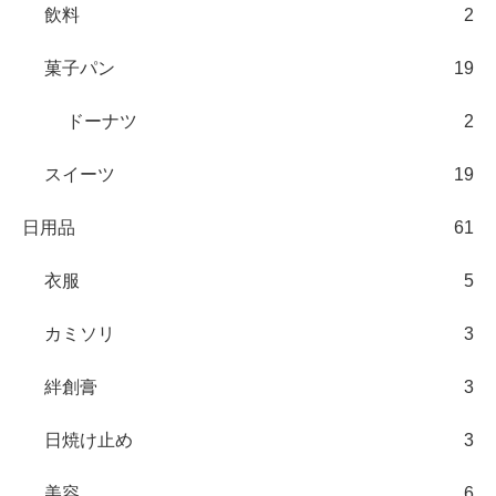
飲料
2
菓子パン
19
ドーナツ
2
スイーツ
19
日用品
61
衣服
5
カミソリ
3
絆創膏
3
日焼け止め
3
美容
6