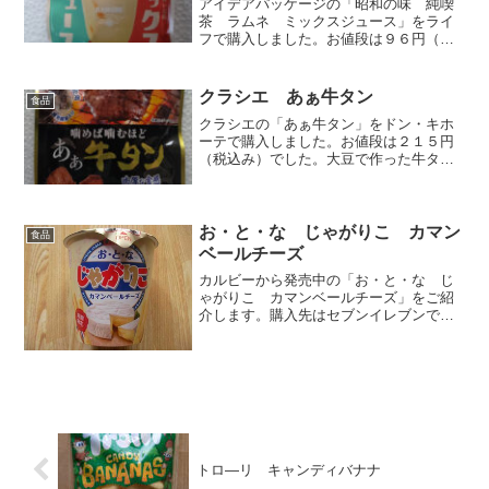
アイデアパッケージの「昭和の味 純喫
茶 ラムネ ミックスジュース」をライ
フで購入しました。お値段は９６円（税
込み）でした。このパッケージのシリー
ズでグミの方もあるんです。実はそのグ
ミを買ったつもりが…ラムネでした😂で
クラシエ あぁ牛タン
食品
もラムネを久しく食べてな...
クラシエの「あぁ牛タン」をドン・キホ
ーテで購入しました。お値段は２１５円
（税込み）でした。大豆で作った牛タン
味の肉厚半生ジャーキーです。「塩ダレ
をベースに、ガーリックと黒胡椒の濃厚
な味わい」なのだそう。香りも見た目も
完全に肉ですね。再現性が...
お・と・な じゃがりこ カマン
食品
ベールチーズ
カルビーから発売中の「お・と・な じ
ゃがりこ カマンベールチーズ」をご紹
介します。購入先はセブンイレブンで、
お値段は１４８円でした。⇒カルビー
お・と・な じゃがりこ カマンベール
チーズ（公式）ワインにマッチーズ…。
ワインとの相性が良いよう...
トロ―リ キャンディバナナ