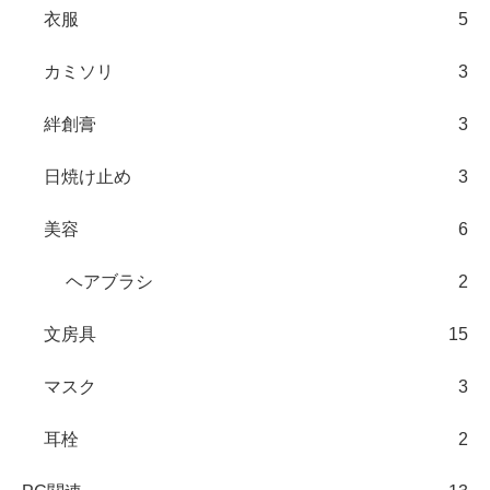
衣服
5
カミソリ
3
絆創膏
3
日焼け止め
3
美容
6
ヘアブラシ
2
文房具
15
マスク
3
耳栓
2