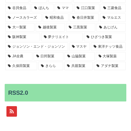
谷貝食品
ぼんち
ママ
江口製菓
三菱食品
ノースカラーズ
昭和食品
春日井製菓
マルエス
大一製菓
越後製菓
三黒製菓
あじげん
阪神製菓
夢クリエイト
ひざつき製菓
ジョンソン・エンド・ジョンソン
マスヤ
東洋ナッツ食品
JA全農
日邦製菓
山脇製菓
大塚製薬
久保田製菓
きらら
共親製菓
アダチ製菓
RSS2.0