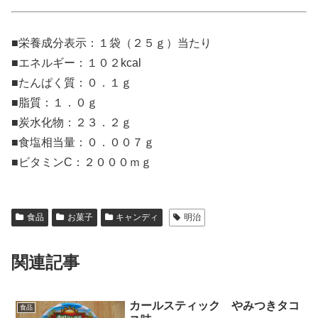
■栄養成分表示：１袋（２５ｇ）当たり
■エネルギー：１０２kcal
■たんぱく質：０．１ｇ
■脂質：１．０ｇ
■炭水化物：２３．２ｇ
■食塩相当量：０．００７ｇ
■ビタミンC：２０００ｍｇ
食品
お菓子
キャンディ
明治
関連記事
カールスティック やみつきタコ
食品