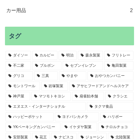
カー用品
2
タグ
ダイソー
カルビー
明治
森永製菓
フリトレー
不二家
ブルボン
セブンイレブン
亀田製菓
グリコ
三真
やまや
おやつカンパニー
モントワール
岩塚製菓
アサヒフードアンドヘルスケア
神戸屋
マツモトキヨシ
扇雀飴本舗
クラシエ
エヌエス・インターナショナル
タクマ食品
ハッピーポケット
ヨドバシカメラ
ハリボー
YKベーキングカンパニー
イケダヤ製菓
チロルチョコ
安部製菓
花王
ナビスコ
ジョーシン
北陸製菓