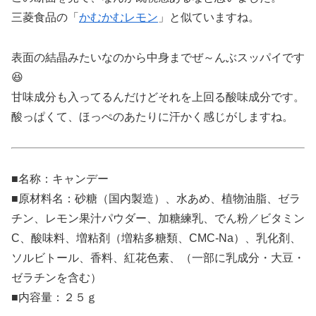
三菱食品の「
かむかむレモン
」と似ていますね。
表面の結晶みたいなのから中身までぜ～んぶスッパイです
😆
甘味成分も入ってるんだけどそれを上回る酸味成分です。
酸っぱくて、ほっぺのあたりに汗かく感じがしますね。
■名称：キャンデー
■原材料名：砂糖（国内製造）、水あめ、植物油脂、ゼラ
チン、レモン果汁パウダー、加糖練乳、でん粉／ビタミン
C、酸味料、増粘剤（増粘多糖類、CMC-Na）、乳化剤、
ソルビトール、香料、紅花色素、（一部に乳成分・大豆・
ゼラチンを含む）
■内容量：２５ｇ