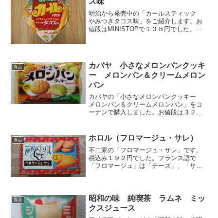
ス味
明治から発売中の「カールスティック
やみつきタコス味」をご紹介します。お
値段はMINISTOPで１３８円でした。⇒
明治 カールスティック やみつきタコ
ス味（公式）ノンフライです。油で揚げ
ない分、低カロリーです。↓パッケージオ
ープン♪↓長さは...
カバヤ 小さなメロンパンクッキ
食品
ー メロンパン＆クリームメロン
パン
カバヤの「小さなメロンパンクッキー
メロンパン＆クリームメロンパン」をコ
ーナンで購入しました。お値段は３２１
円（税込み）でした。見た目が可愛いク
リームパンクッキーです。メロンパンク
ッキーとクリームメロンパンクッキーの
ホロル（フロマージュ・サレ）
食品
２種のアソートです。メロ...
不二家の「フロマージュ・サレ」です。
税込み１９２円でした。フランス語で
「フロマージュ」は「チーズ」、「サ
レ」は「塩」。つまり、これは塩味系チ
ーズクッキーです。わたくし、ホロルシ
リーズは今回が初めてです。箱の中には
クッキーが個包装で１２枚入っ...
昭和の味 純喫茶 ラムネ ミッ
食品
クスジュース