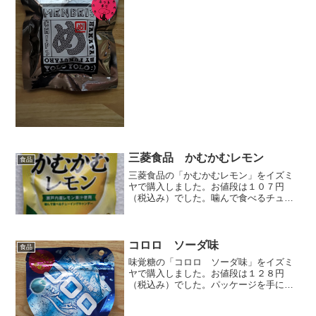
と思っていましたが………「辛子めんた
い」と「せんべい」の方でした。銀のパ
ッケージが目立っていた...
三菱食品 かむかむレモン
食品
三菱食品の「かむかむレモン」をイズミ
ヤで購入しました。お値段は１０７円
（税込み）でした。噛んで食べるチュー
イングキャンデーです。瀬戸内レモン産
果汁を使用しています。１２粒入りでし
た。全長約２．５ｃｍのキャンディーで
す。半分に切るとこんな感じ...
コロロ ソーダ味
食品
味覚糖の「コロロ ソーダ味」をイズミ
ヤで購入しました。お値段は１２８円
（税込み）でした。パッケージを手にし
てみた印象は、４個ぐらいしか入ってな
いんじゃないの？って感じです。ソーダ