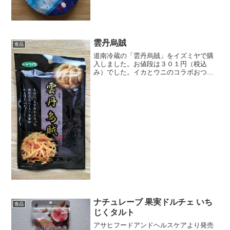
味の他には、コーラ、グレープ、マスカ
ットがあります。何かの果物...
雲丹烏賊
食品
道南冷蔵の「雲丹烏賊」をイズミヤで購
入しました。お値段は３０１円（税込
み）でした。イカとウニのコラボおつま
みです。お酒のおつまみってのは何で値
段が高いのでしょうか？ウニ色に染まっ
たイカであります！量は少なめでありま
す！ウニの風味はほんのりと...
ナチュレーブ 果実ドルチェ いち
食品
じくタルト
アサヒフードアンドヘルスケアより発売