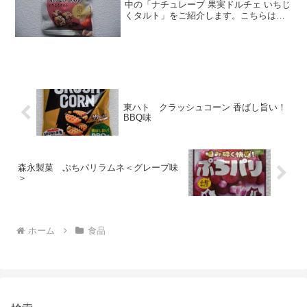
中の「ナチュレーブ 果実ドルチェ いちじ
くタルト」をご紹介します。こちらはロ
ーソンで購入しました。お値段は１６８
円でした。⇒ナチュレーブ 果実ドルチェ
いちじくタルト（公式）能年玲奈さんの
CMでお馴染みの...
東ハト クラッシュコーン 香ばし旨い！
BBQ味
森永製菓 ぷちパリラムネ＜グレープ味
＞
ホーム
食品