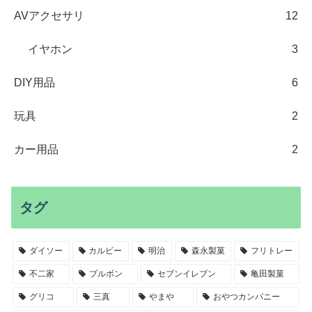
AVアクセサリ
12
イヤホン
3
DIY用品
6
玩具
2
カー用品
2
タグ
ダイソー
カルビー
明治
森永製菓
フリトレー
不二家
ブルボン
セブンイレブン
亀田製菓
グリコ
三真
やまや
おやつカンパニー