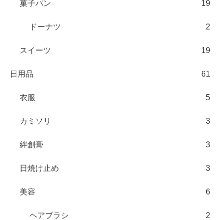
菓子パン
19
ドーナツ
2
スイーツ
19
日用品
61
衣服
5
カミソリ
3
絆創膏
3
日焼け止め
3
美容
6
ヘアブラシ
2