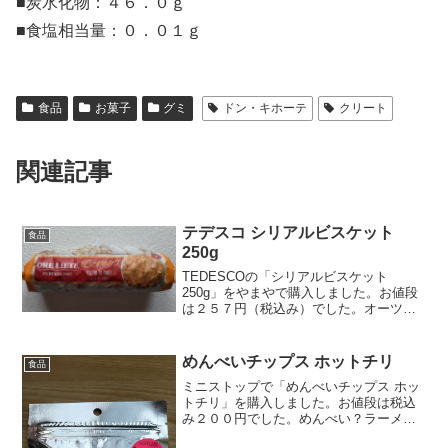
■炭水化物：４６．０ｇ
■食塩相当量：０．０１ｇ
食品
お菓子
グミ
ドン・キホーテ
クリート
関連記事
テデスコ シリアルビスケット
食品
250g
TEDESCOの「シリアルビスケット
250g」をやまやで購入しました。お値段
は２５７円（税込み）でした。オーツ麦
を使用したシリアルビスケットです。イ
タリア産ですね。RICCI DI FIBREをグー
グル翻訳したら「食物繊維が豊富」と訳
めんべいチップス ホットチリ
食品
され...
ミニストップで「めんべいチップス ホッ
トチリ」を購入しました。お値段は税込
み２００円でした。めんべい？ラーメン
とせんべいを掛け合わせたお菓子かな？