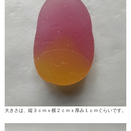
大きさは、縦３ｃｍｘ横２ｃｍｘ厚み１ｃｍぐらいです。