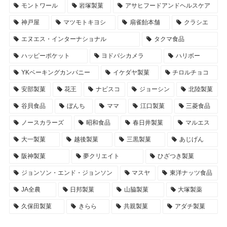
モントワール
岩塚製菓
アサヒフードアンドヘルスケア
神戸屋
マツモトキヨシ
扇雀飴本舗
クラシエ
エヌエス・インターナショナル
タクマ食品
ハッピーポケット
ヨドバシカメラ
ハリボー
YKベーキングカンパニー
イケダヤ製菓
チロルチョコ
安部製菓
花王
ナビスコ
ジョーシン
北陸製菓
谷貝食品
ぼんち
ママ
江口製菓
三菱食品
ノースカラーズ
昭和食品
春日井製菓
マルエス
大一製菓
越後製菓
三黒製菓
あじげん
阪神製菓
夢クリエイト
ひざつき製菓
ジョンソン・エンド・ジョンソン
マスヤ
東洋ナッツ食品
JA全農
日邦製菓
山脇製菓
大塚製薬
久保田製菓
きらら
共親製菓
アダチ製菓