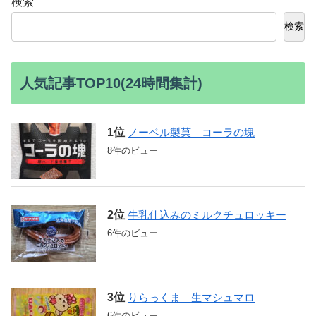
検索
検索
人気記事TOP10(24時間集計)
ノーベル製菓 コーラの塊
8件のビュー
牛乳仕込みのミルクチュロッキー
6件のビュー
りらっくま 生マシュマロ
6件のビュー