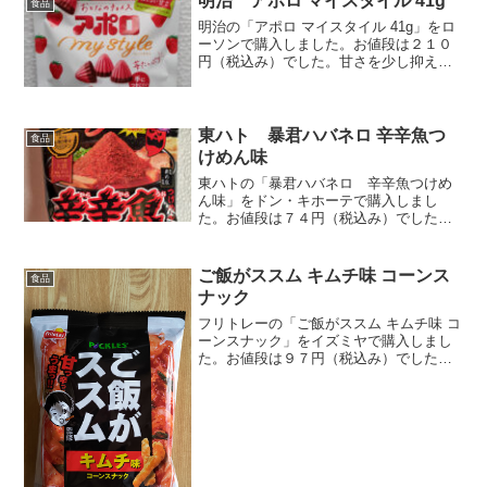
明治 アポロ マイスタイル 41g
食品
明治の「アポロ マイスタイル 41g」をロ
ーソンで購入しました。お値段は２１０
円（税込み）でした。甘さを少し抑えた
アポロチョコですね。普通のアポロと比
べて、砂糖が25％オフのようです。１９
個入っていました。直径約１．７ｃｍ、
高さも約１．７ｃ...
東ハト 暴君ハバネロ 辛辛魚つ
食品
けめん味
東ハトの「暴君ハバネロ 辛辛魚つけめ
ん味」をドン・キホーテで購入しまし
た。お値段は７４円（税込み）でした。
「麺処井の庄」の人気メニュー「辛辛魚
つけ麺」と暴君ハバネロのコラボです
ね。この商品、すでに販売は終了してい
ご飯がススム キムチ味 コーンス
食品
る模様。だから安かったのかも...
ナック
フリトレーの「ご飯がススム キムチ味 コ
ーンスナック」をイズミヤで購入しまし
た。お値段は９７円（税込み）でした。
「ご飯がススム」味のコーンスナックで
す。「ご飯がススム」とチートスのコラ
ボと言っても問題ないでしょう。これで
６５ｇあります。ベー...