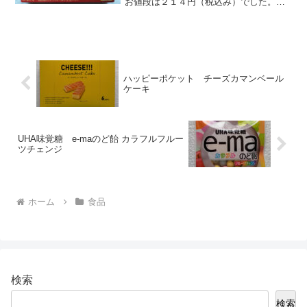
お値段は２１４円（税込み）でした。こ
の半熟ダースシリーズ、他にホワイトチ
ョコ版もありました。チョコの上にケー
キ生地を乗せて半熟仕立てに焼き上げた
ようです。パッケージ...
ハッピーポケット チーズカマンベール
ケーキ
UHA味覚糖 e-maのど飴 カラフルフルー
ツチェンジ
ホーム
食品
検索
検索