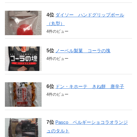
ダイソー ハンドグリップボール
（丸型）
4件のビュー
ノーベル製菓 コーラの塊
4件のビュー
ドン・キホーテ きね餅 唐辛子
4件のビュー
Pasco ベルギーショコラオランジ
ュのタルト