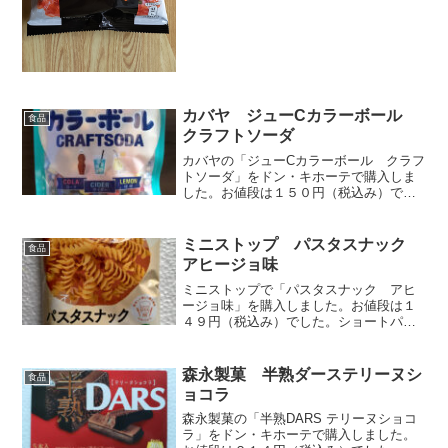
カバヤ ジューCカラーボール
食品
クラフトソーダ
カバヤの「ジューCカラーボール クラフ
トソーダ」をドン・キホーテで購入しま
した。お値段は１５０円（税込み）でし
た。これはラムネ菓子ですね。コーラ、
サイダー、檸檬、３つのカラーボールが
あります。全部で１０１個入っていまし
ミニストップ パスタスナック
食品
た。大きさは直径１ｃｍ...
アヒージョ味
ミニストップで「パスタスナック アヒ
ージョ味」を購入しました。お値段は１
４９円（税込み）でした。ショートパス
タをカリカリに揚げたスナックです。ア
ヒージョ味では、ちょっとわかりにくい
ですね。よく見るとパッケージに海老と
森永製菓 半熟ダーステリーヌシ
食品
にんにく風味と書かれてい...
ョコラ
森永製菓の「半熟DARS テリーヌショコ
ラ」をドン・キホーテで購入しました。