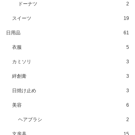
ドーナツ
2
スイーツ
19
日用品
61
衣服
5
カミソリ
3
絆創膏
3
日焼け止め
3
美容
6
ヘアブラシ
2
文房具
15