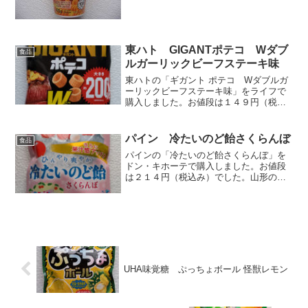
の共同開発商品です。チェダー、カマン
ベール、ゴーダの３種のチーズ味が配合
されています。ワンコイン...
東ハト GIGANTポテコ Wダブ
食品
ルガーリックビーフステーキ味
東ハトの「ギガント ポテコ Wダブルガ
ーリックビーフステーキ味」をライフで
購入しました。お値段は１４９円（税込
み）でした。大きいポテコです。ロース
トガーリックとフライドガーリック、2種
のガーリック風味をきかせたビーフステ
パイン 冷たいのど飴さくらんぼ
食品
ーキ味です。この味は...
パインの「冷たいのど飴さくらんぼ」を
ドン・キホーテで購入しました。お値段
は２１４円（税込み）でした。山形のさ
くらんぼ「佐藤錦」の果汁を使用した飴
です。味よりも「冷たいのど飴」って
何？気になるのはそっちですね。個包装
で２４個入っていました。大...
UHA味覚糖 ぷっちょボール 怪獣レモン