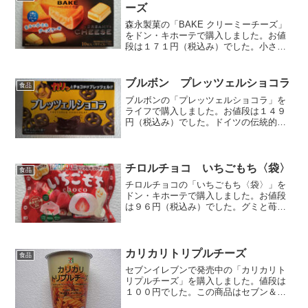
ーズ
森永製菓の「BAKE クリーミーチーズ」
をドン・キホーテで購入しました。お値
段は１７１円（税込み）でした。小さな
チーズケーキのようなチョコレート菓子
です。３種のチーズ（クリームチーズ、
カマンベールチーズ、マスカルポーネチ
ブルボン プレッツェルショコラ
食品
ーズ）を使用した特製...
ブルボンの「プレッツェルショコラ」を
ライフで購入しました。お値段は１４９
円（税込み）でした。ドイツの伝統的な
スナック、それがプレッツェルです。塩
気があるので、ビールのおつまみにも合
うようだ。そんなプレッツェルをチョコ
レートでコーティングした...
チロルチョコ いちごもち〈袋〉
食品
チロルチョコの「いちごもち〈袋〉」を
ドン・キホーテで購入しました。お値段
は９６円（税込み）でした。グミと苺ソ
ースが中に入ってるチョコですね。袋が
大きく見えますが、実際は手のひらサイ
ズです。チョコの構造はこうなっていま
す。７個入りですね。表・...
カリカリトリプルチーズ
食品
セブンイレブンで発売中の「カリカリト
リプルチーズ」を購入しました。値段は
１００円でした。この商品はセブン＆ア
イグループとジャパンフリトレー（株）