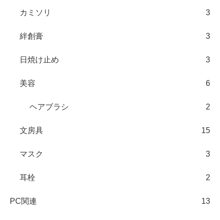
カミソリ
3
絆創膏
3
日焼け止め
3
美容
6
ヘアブラシ
2
文房具
15
マスク
3
耳栓
2
PC関連
13