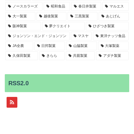
ノースカラーズ
昭和食品
春日井製菓
マルエス
大一製菓
越後製菓
三黒製菓
あじげん
阪神製菓
夢クリエイト
ひざつき製菓
ジョンソン・エンド・ジョンソン
マスヤ
東洋ナッツ食品
JA全農
日邦製菓
山脇製菓
大塚製薬
久保田製菓
きらら
共親製菓
アダチ製菓
RSS2.0