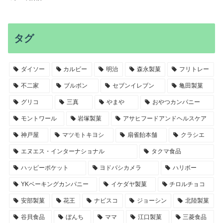
タグ
ダイソー
カルビー
明治
森永製菓
フリトレー
不二家
ブルボン
セブンイレブン
亀田製菓
グリコ
三真
やまや
おやつカンパニー
モントワール
岩塚製菓
アサヒフードアンドヘルスケア
神戸屋
マツモトキヨシ
扇雀飴本舗
クラシエ
エヌエス・インターナショナル
タクマ食品
ハッピーポケット
ヨドバシカメラ
ハリボー
YKベーキングカンパニー
イケダヤ製菓
チロルチョコ
安部製菓
花王
ナビスコ
ジョーシン
北陸製菓
谷貝食品
ぼんち
ママ
江口製菓
三菱食品