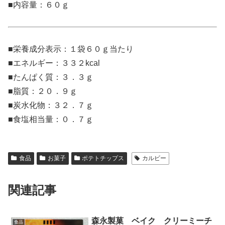
■内容量：６０ｇ
■栄養成分表示：１袋６０ｇ当たり
■エネルギー：３３２kcal
■たんぱく質：３．３ｇ
■脂質：２０．９ｇ
■炭水化物：３２．７ｇ
■食塩相当量：０．７ｇ
食品
お菓子
ポテトチップス
カルビー
関連記事
森永製菓 ベイク クリーミーチ
食品