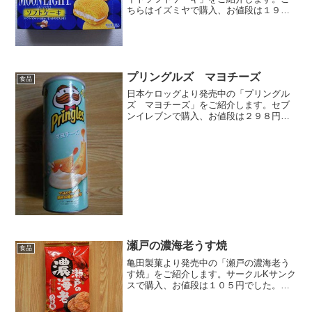
ちらはイズミヤで購入、お値段は１９８
円でした。⇒森永製菓 ムーンライトソ
フトケーキ（公式サイト）パッケージ側
面（１）パッケージ側面（２）パッケー
ジ側面（３）個包装で６個...
プリングルズ マヨチーズ
食品
日本ケロッグより発売中の「プリングル
ズ マヨチーズ」をご紹介します。セブ
ンイレブンで購入、お値段は２９８円で
した。このマヨチーズ味は期間限定商品
のようです。ちなみに…「プリングル
ス」じゃなくて「プリングルズ」って読
むのが正解なんですよ。マヨ...
瀬戸の濃海老うす焼
食品
亀田製菓より発売中の「瀬戸の濃海老う
す焼」をご紹介します。サークルKサンク
スで購入、お値段は１０５円でした。⇒
亀田製菓 瀬戸の濃海老うす焼（公式）
瀬戸内産の小海老が使われています。パ