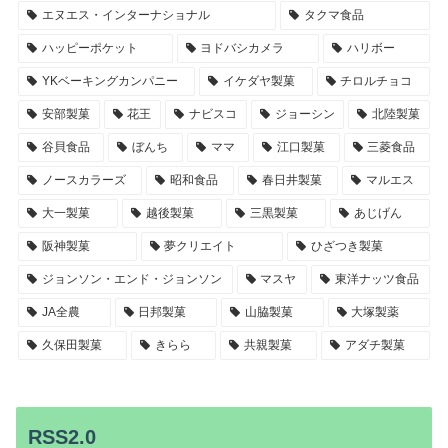
エヌエス・インターナショナル
タクマ食品
ハッピーポケット
ヨドバシカメラ
ハリボー
YKベーキングカンパニー
イケダヤ製菓
チロルチョコ
安部製菓
花王
ナビスコ
ジョーシン
北陸製菓
谷貝食品
ぼんち
ママ
江口製菓
三菱食品
ノースカラーズ
昭和食品
春日井製菓
マルエス
大一製菓
越後製菓
三黒製菓
あじげん
阪神製菓
夢クリエイト
ひざつき製菓
ジョンソン・エンド・ジョンソン
マスヤ
東洋ナッツ食品
JA全農
日邦製菓
山脇製菓
大塚製薬
久保田製菓
きらら
共親製菓
アダチ製菓
RSS2.0