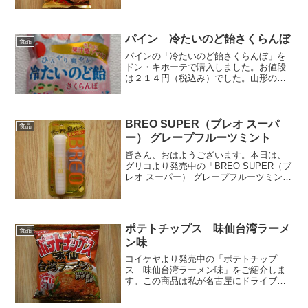
ッケージを開けると…海老の香りが漂っ
てきます。直径約５ｃｍ...
パイン 冷たいのど飴さくらんぼ
食品
パインの「冷たいのど飴さくらんぼ」を
ドン・キホーテで購入しました。お値段
は２１４円（税込み）でした。山形のさ
くらんぼ「佐藤錦」の果汁を使用した飴
です。味よりも「冷たいのど飴」って
何？気になるのはそっちですね。個包装
で２４個入っていました。大...
BREO SUPER（ブレオ スーパ
食品
ー） グレープフルーツミント
皆さん、おはようございます。本日は、
グリコより発売中の「BREO SUPER（ブ
レオ スーパー） グレープフルーツミン
ト」をご紹介します。こちらはマツモト
キヨシで購入しました。お値段は２６８
円でした。⇒グリコ BREO SUPER（ブ
レオ ...
ポテトチップス 味仙台湾ラーメ
食品
ン味
コイケヤより発売中の「ポテトチップ
ス 味仙台湾ラーメン味」をご紹介しま
す。この商品は私が名古屋にドライブに
行った時に購入しました。購入先はサー
クルKで、お値段は１２８円でした。⇒コ