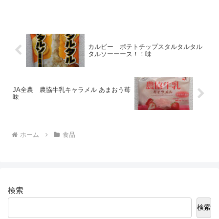
イケヤ ポテトチップス 味仙台湾ラー
メン味（公式）この商品は...
カルビー ポテトチップスタルタルタル
タルソーーース！！味
JA全農 農協牛乳キャラメル あまおう苺
味
ホーム
食品
検索
検索