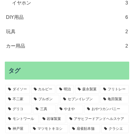
イヤホン
3
DIY用品
6
玩具
2
カー用品
2
タグ
ダイソー
カルビー
明治
森永製菓
フリトレー
不二家
ブルボン
セブンイレブン
亀田製菓
グリコ
三真
やまや
おやつカンパニー
モントワール
岩塚製菓
アサヒフードアンドヘルスケア
神戸屋
マツモトキヨシ
扇雀飴本舗
クラシエ