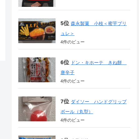
森永製菓 小枝＜蜜芋ブリ
ュレ＞
4件のビュー
ドン・キホーテ きね餅
唐辛子
4件のビュー
ダイソー ハンドグリップ
ボール（丸型）
4件のビュー