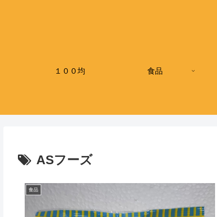
１００均
食品
ASフーズ
食品