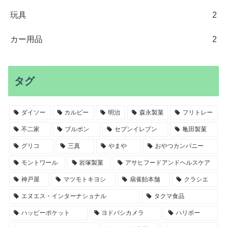
玩具
2
カー用品
2
タグ
ダイソー
カルビー
明治
森永製菓
フリトレー
不二家
ブルボン
セブンイレブン
亀田製菓
グリコ
三真
やまや
おやつカンパニー
モントワール
岩塚製菓
アサヒフードアンドヘルスケア
神戸屋
マツモトキヨシ
扇雀飴本舗
クラシエ
エヌエス・インターナショナル
タクマ食品
ハッピーポケット
ヨドバシカメラ
ハリボー