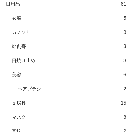
日用品
61
衣服
5
カミソリ
3
絆創膏
3
日焼け止め
3
美容
6
ヘアブラシ
2
文房具
15
マスク
3
耳栓
2