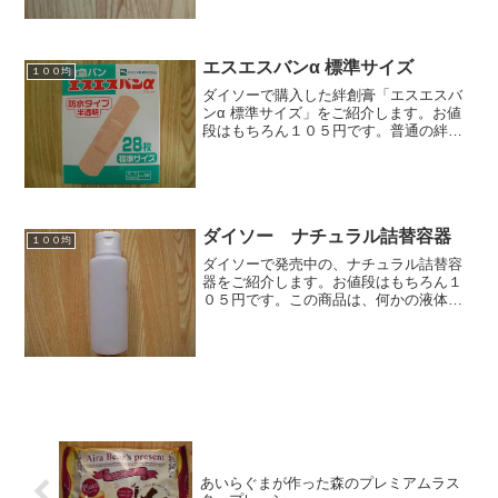
エスエスバンα 標準サイズ
１００均
ダイソーで購入した絆創膏「エスエスバ
ンα 標準サイズ」をご紹介します。お値
段はもちろん１０５円です。普通の絆創
膏は、この値段では買えませんよね。安
いです。【説明書き】■目立たない：自然
な肌色の半透明絆創膏です。■入浴・水仕
事に強い：防水仕様...
ダイソー ナチュラル詰替容器
１００均
ダイソーで発売中の、ナチュラル詰替容
器をご紹介します。お値段はもちろん１
０５円です。この商品は、何かの液体を
入れるための容器です。大きさは、キャ
ップ部分を含めて高さが１２．５ｃｍ。
直径が４ｃｍです。「ナチュラル詰替容
器」っていう商品名ですね...
あいらぐまが作った森のプレミアムラス