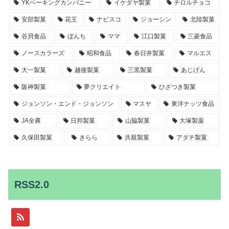
YKベーキングカンパニー
イケダヤ製菓
チロルチョコ
安部製菓
花王
ナビスコ
ジョーシン
北陸製菓
谷貝食品
ぼんち
ママ
江口製菓
三菱食品
ノースカラーズ
昭和食品
春日井製菓
マルエス
大一製菓
越後製菓
三黒製菓
あじげん
阪神製菓
夢クリエイト
ひざつき製菓
ジョンソン・エンド・ジョンソン
マスヤ
東洋ナッツ食品
JA全農
日邦製菓
山脇製菓
大塚製薬
久保田製菓
きらら
共親製菓
アダチ製菓
RSS2.0