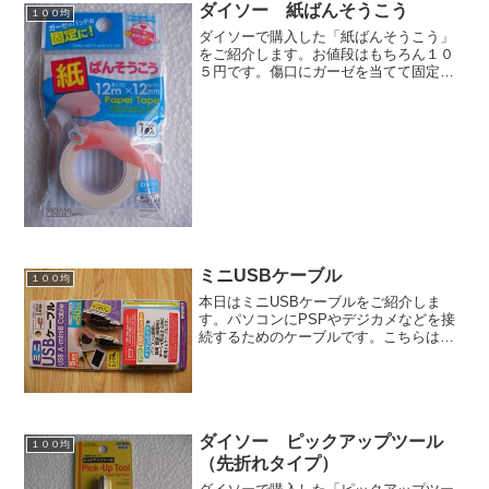
ダイソー 紙ばんそうこう
１００均
ダイソーで購入した「紙ばんそうこう」
をご紹介します。お値段はもちろん１０
５円です。傷口にガーゼを当てて固定す
る時に使用します。MADE IN CHINAで
す。テープの長さは約１２ｍ。幅は約１
２ｍｍです。半透明のテープです。貼っ
たり剥がしたり...
ミニUSBケーブル
１００均
本日はミニUSBケーブルをご紹介しま
す。パソコンにPSPやデジカメなどを接
続するためのケーブルです。こちらはダ
イソーで購入しました。お値段はもちろ
ん１０５円です。USB２．０対応です。
コードの全長は約５０センチです。コネ
クタ形状はこんな感じ...
ダイソー ピックアップツール
１００均
（先折れタイプ）