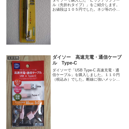
ダイソーで購入した「ピックアップツー
ル（先折れタイプ）」をご紹介します。
お値段は１０５円でした。ネジ等の小さ
い部品が手の届かない所に落ち込んでし
まった時に役立つ「ピックアップツー
ル」です。中国製です。最長５８ｃｍま
で伸びます。先端部分は角度...
ダイソー 高速充電・通信ケーブ
１００均
ル Type-C
ダイソーで「USB Type-C 高速充電・通
信ケーブル」を購入しました。１１０円
（税込み）でした。断線に強いメッシュ
ケーブル仕様です。果たして、わが愛機
「zenfone7」に使用できるのか？みじか
っ。１０ｃｍですからね。実際測ると、
赤い線...