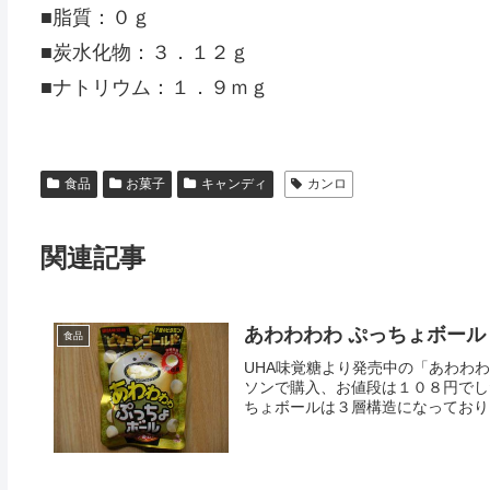
■脂質：０ｇ
■炭水化物：３．１２ｇ
■ナトリウム：１．９ｍｇ
食品
お菓子
キャンディ
カンロ
関連記事
あわわわわ ぷっちょボー
食品
UHA味覚糖より発売中の「あわわ
ソンで購入、お値段は１０８円でし
ちょボールは３層構造になっており、