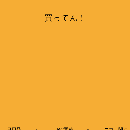
買ってん！
日用品
PC関連
スマホ関連