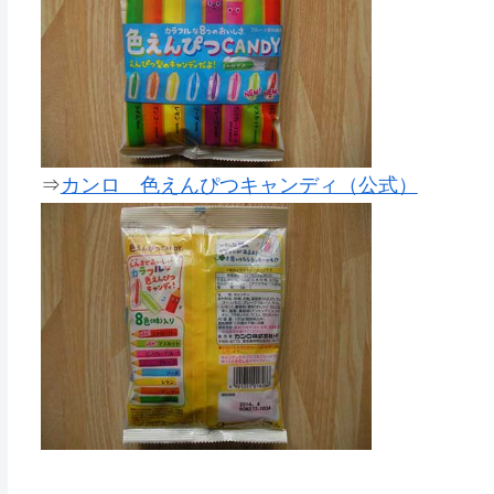
⇒
カンロ 色えんぴつキャンディ（公式）