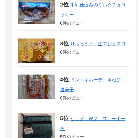
牛乳仕込みのミルクチュロ
ッキー
6件のビュー
りらっくま 生マシュマロ
6件のビュー
ドン・キホーテ きね餅
唐辛子
6件のビュー
セリア Wファスナーポー
チ
5件のビュー