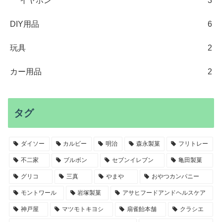
イヤホン
3
DIY用品
6
玩具
2
カー用品
2
タグ
ダイソー
カルビー
明治
森永製菓
フリトレー
不二家
ブルボン
セブンイレブン
亀田製菓
グリコ
三真
やまや
おやつカンパニー
モントワール
岩塚製菓
アサヒフードアンドヘルスケア
神戸屋
マツモトキヨシ
扇雀飴本舗
クラシエ