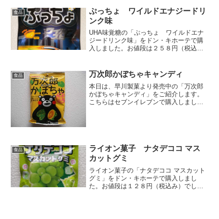
ぷっちょ ワイルドエナジードリ
食品
ンク味
UHA味覚糖の「ぷっちょ ワイルドエナ
ジードリンク味」をドン・キホーテで購
入しました。お値段は２５８円（税込
み）でした。ドンキ限定、ぷっちょと映
画ワイルドスピードとのコラボ商品です
ね。ワイルドスピードとのコラボから勝
万次郎かぼちゃキャンディ
食品
手に刺激的な味をイメージ...
本日は、早川製菓より発売中の「万次郎
かぼちゃキャンディ」をご紹介します。
こちらはセブンイレブンで購入しまし
た。お値段は１７８円でした。熊本の万
次郎かぼちゃを使ったキャンディです。
だからパッケージには、くまモンがいる
んです。キャンディは生クリ...
ライオン菓子 ナタデココ マス
食品
カットグミ
ライオン菓子の「ナタデココ マスカット
グミ」をドン・キホーテで購入しまし
た。お値段は１２８円（税込み）でし
た。やわらかいのにコリッとした微妙な
歯ごたえのグミらしいです。マスカット
味です。このナタデココグミシリーズ
は、他にピーチ味とぶどう味が...