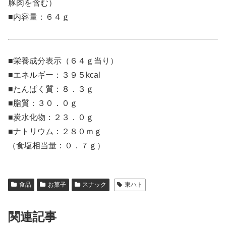
豚肉を含む）
■内容量：６４ｇ
■栄養成分表示（６４ｇ当り）
■エネルギー：３９５kcal
■たんぱく質：８．３ｇ
■脂質：３０．０ｇ
■炭水化物：２３．０ｇ
■ナトリウム：２８０ｍｇ
（食塩相当量：０．７ｇ）
食品
お菓子
スナック
東ハト
関連記事