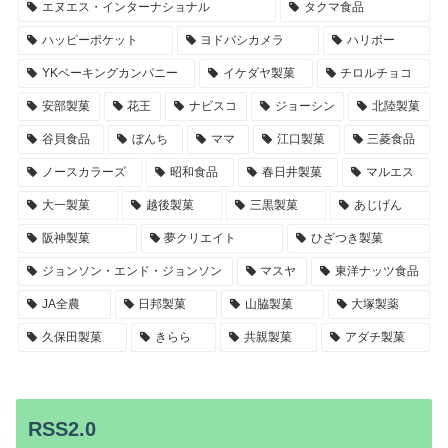
エヌエス・インターナショナル
タクマ食品
ハッピーポケット
ヨドバシカメラ
ハリボー
YKベーキングカンパニー
イケダヤ製菓
チロルチョコ
安部製菓
花王
ナビスコ
ジョーシン
北陸製菓
谷貝食品
ぼんち
ママ
江口製菓
三菱食品
ノースカラーズ
昭和食品
春日井製菓
マルエス
大一製菓
越後製菓
三黒製菓
あじげん
阪神製菓
夢クリエイト
ひざつき製菓
ジョンソン・エンド・ジョンソン
マスヤ
東洋ナッツ食品
JA全農
日邦製菓
山脇製菓
大塚製薬
久保田製菓
きらら
共親製菓
アダチ製菓
RSS2.0