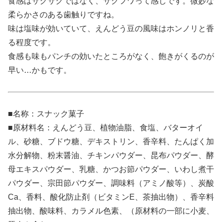
食感はサクサクではなく、サクフワって感じです。微妙な
柔らかさのある歯触りですね。
味は塩味が効いていて、えんどう豆の風味はホンノリと香
る程度です。
食感も味もパンチの効いたところがなく、飽きがくるのが
早い…かもです。
■名称：スナック菓子
■原材料名：えんどう豆、植物油脂、食塩、バターオイ
ル、砂糖、ブドウ糖、デキストリン、香辛料、たんぱく加
水分解物、粉末醤油、チキンパウダー、昆布パウダー、酵
母エキスパウダー、乳糖、かつお節パウダー、いわし煮干
パウダー、宗田節パウダー、調味料（アミノ酸等）、炭酸
Ca、香料、酸化防止剤（ビタミンE、茶抽出物）、香辛料
抽出物、酸味料、カラメル色素、（原材料の一部に小麦、