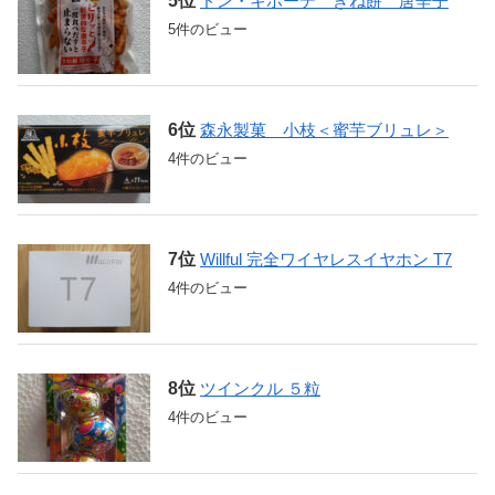
ドン・キホーテ きね餅 唐辛子
5件のビュー
森永製菓 小枝＜蜜芋ブリュレ＞
4件のビュー
Willful 完全ワイヤレスイヤホン T7
4件のビュー
ツインクル ５粒
4件のビュー