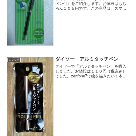
ペン付」をご紹介します。お値段はもち
ろん１０５円です。この商品は、スマー
トフォンやタブレット用の、いわゆるス
タイラスペンです。ダイソーで、おなじ
みの中国製です。長さは１４．５ｃｍあ
ります。普通のボールペ...
ダイソー アルミタッチペン
１００均
ダイソーで「アルミタッチペン」を購入
しました。お値段は１１０円（税込み）
でした。zenfone7で絵を描きたい！本当
はスタイラスペンが欲しかったけど、無
かったので、とりあえずこのタッチペン
を買いました。長さは約１１ｃｍです。
この形状。シャレ...