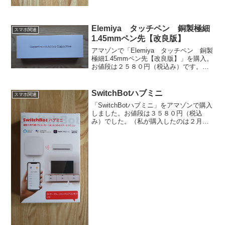
Elemiya タッチペン 銅製極細
スマホ関連
1.45mmペン先【改良版】
アマゾンで「Elemiya タッチペン 銅製
極細1.45mmペン先【改良版】」を購入。
お値段は２５８０円（税込み）です。
【改良版】と書いてありますがどこが改
良されたのかは分かりません。メーカー
希望小売価格１２８００円（税込み）
SwitchBotハブミニ
スマホ関連
………。マジで...
「SwitchBotハブミニ」をアマゾンで購入
しました。お値段は３５８０円（税込
み）でした。（私が購入したのは２月で
す。現在の価格ではございません。）買
ったのはいいけど、未開封だったので今
回初めて使ってみます。外出先でも家の
家電を遠隔操作で...