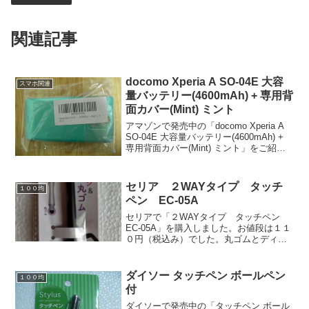
関連記事
docomo Xperia A SO-04E 大容
スマホ関連
量バッテリー(4600mAh) + 専用背
面カバー(Mint) ミント
アマゾンで発売中の「docomo Xperia A
SO-04E 大容量バッテリー(4600mAh) +
専用背面カバー(Mint) ミント」をご紹介
します。お値段は４５８０円でした。
（私がこれを注文したのは８月１日でし
た。現在はお値段がも...
セリア ２WAYタイプ タッチ
１００均
ペン EC-05A
セリアで「２WAYタイプ タッチペン
EC-05A」を購入しました。お値段は１１
０円（税込み）でした。丸ゴムとディス
クが使える一挙両得のタッチペン。丸七
株式会社の商品です。軸を回して、ペン
先をハメ替える仕様。丸ゴム使用時は全
ダイソー タッチペン ボールペン
１００均
長１４ｃｍ弱。デ...
付
ダイソーで発売中の「タッチペン ボール