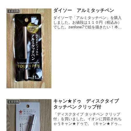
ダイソー アルミタッチペン
１００均
ダイソーで「アルミタッチペン」を購入
しました。お値段は１１０円（税込み）
でした。zenfone7で絵を描きたい！本当
はスタイラスペンが欲しかったけど、無
かったので、とりあえずこのタッチペン
を買いました。長さは約１１ｃｍです。
この形状。シャレ...
キャン★ドゥ ディスクタイプ
１００均
タッチペン クリップ付
「ディスクタイプ タッチペン クリップ
付」を買いました。イオンに買収されち
ゃうキャン★ドゥで。（キャン★ドゥが
ダイソーやセリアを追い越す時代がくる