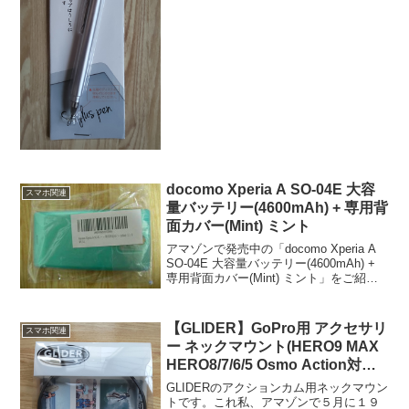
かもしれません。）値段は百均なので１
１０円です。あと「きゃんどぅ」とキー
ボードで打って変換する...
docomo Xperia A SO-04E 大容
スマホ関連
量バッテリー(4600mAh) + 専用背
面カバー(Mint) ミント
アマゾンで発売中の「docomo Xperia A
SO-04E 大容量バッテリー(4600mAh) +
専用背面カバー(Mint) ミント」をご紹介
します。お値段は４５８０円でした。
（私がこれを注文したのは８月１日でし
た。現在はお値段がも...
【GLIDER】GoPro用 アクセサリ
スマホ関連
ー ネックマウント(HERO9 MAX
HERO8/7/6/5 Osmo Action対応)
GLD4737MJ53B
GLIDERのアクションカム用ネックマウン
トです。これ私、アマゾンで５月に１９