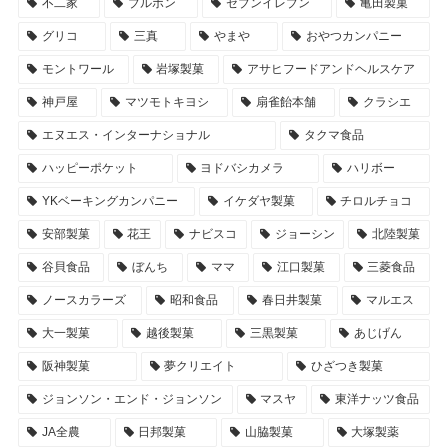
不二家
ブルボン
セブンイレブン
亀田製菓
グリコ
三真
やまや
おやつカンパニー
モントワール
岩塚製菓
アサヒフードアンドヘルスケア
神戸屋
マツモトキヨシ
扇雀飴本舗
クラシエ
エヌエス・インターナショナル
タクマ食品
ハッピーポケット
ヨドバシカメラ
ハリボー
YKベーキングカンパニー
イケダヤ製菓
チロルチョコ
安部製菓
花王
ナビスコ
ジョーシン
北陸製菓
谷貝食品
ぼんち
ママ
江口製菓
三菱食品
ノースカラーズ
昭和食品
春日井製菓
マルエス
大一製菓
越後製菓
三黒製菓
あじげん
阪神製菓
夢クリエイト
ひざつき製菓
ジョンソン・エンド・ジョンソン
マスヤ
東洋ナッツ食品
JA全農
日邦製菓
山脇製菓
大塚製薬