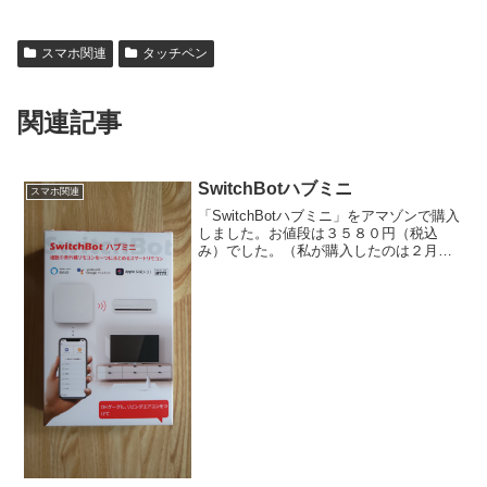
スマホ関連
タッチペン
関連記事
SwitchBotハブミニ
スマホ関連
「SwitchBotハブミニ」をアマゾンで購入
しました。お値段は３５８０円（税込
み）でした。（私が購入したのは２月で
す。現在の価格ではございません。）買
ったのはいいけど、未開封だったので今
回初めて使ってみます。外出先でも家の
家電を遠隔操作で...