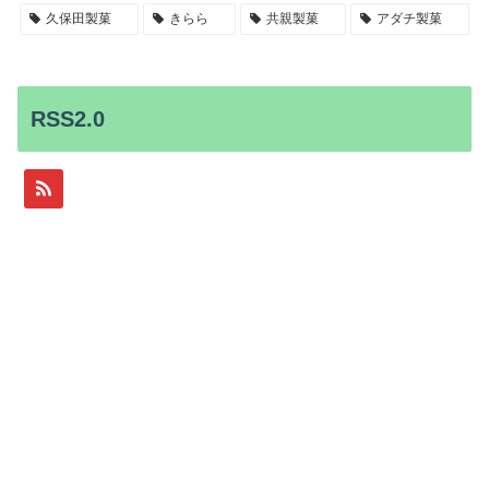
久保田製菓
きらら
共親製菓
アダチ製菓
RSS2.0