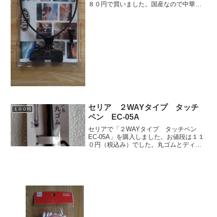
８０円で買いました。国産なので中華産
よりは信用できます。カタログにはアク
ションカム関連のアクセサリーがいっぱ
い。こういうのばっかり作ってるメーカ
ーのようです。ネッ...
セリア ２WAYタイプ タッチ
１００均
ペン EC-05A
セリアで「２WAYタイプ タッチペン
EC-05A」を購入しました。お値段は１１
０円（税込み）でした。丸ゴムとディス
クが使える一挙両得のタッチペン。丸七
株式会社の商品です。軸を回して、ペン
先をハメ替える仕様。丸ゴム使用時は全
長１４ｃｍ弱。デ...