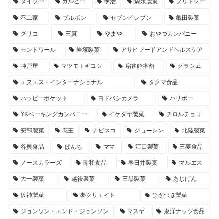
ダイソー
カルビー
明治
森永製菓
フリトレー
不二家
ブルボン
セブンイレブン
亀田製菓
グリコ
三真
やまや
おやつカンパニー
モントワール
岩塚製菓
アサヒフードアンドヘルスケア
神戸屋
マツモトキヨシ
扇雀飴本舗
クラシエ
エヌエス・インターナショナル
タクマ食品
ハッピーポケット
ヨドバシカメラ
ハリボー
YKベーキングカンパニー
イケダヤ製菓
チロルチョコ
安部製菓
花王
ナビスコ
ジョーシン
北陸製菓
谷貝食品
ぼんち
ママ
江口製菓
三菱食品
ノースカラーズ
昭和食品
春日井製菓
マルエス
大一製菓
越後製菓
三黒製菓
あじげん
阪神製菓
夢クリエイト
ひざつき製菓
ジョンソン・エンド・ジョンソン
マスヤ
東洋ナッツ食品