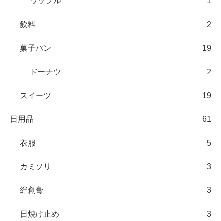
ワッフル
1
飲料
2
菓子パン
19
ドーナツ
2
スイーツ
19
日用品
61
衣服
5
カミソリ
3
絆創膏
3
日焼け止め
3