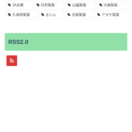
JA全農
日邦製菓
山脇製菓
大塚製薬
久保田製菓
きらら
共親製菓
アダチ製菓
RSS2.0