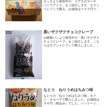
ロッテより発売中の「コアラのマーチ
バニラアイス」をご紹介します。セブン
イレブンで購入、お値段は１０５円でし
た。六角形のパッケージです。⇒ロッ
テ コアラのマーチ（公式）夏季限定の
バニラアイス味♪↓箱から取り出すと…袋
で包装されていました。２...
黒いザクザクチョコクレープ
食品
山崎製パンより発売中の「黒いザクザク
チョコクレープ」をご紹介します。こち
らはセブンイレブンで購入しました。値
段は１９８円でした。値段は、まぁ…そ
れなりにしますね。うわぉ！本当に黒
い！実はコレ、ココアクレープなんで
す。焦げてるわけではないんで...
なとり ねりうめはちみつ味
食品
なとりの「ねりうめはちみつ味」をド
ン・キホーテで購入しました。お値段は
９６円（税込み）でした。パッケージ見