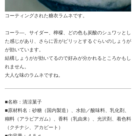
コーティングされた糖衣ラムネです。
コーラ―、サイダー、檸檬、どの色も炭酸のシュワッとし
た感じがあり、さらに舌がピリッとするぐらいのしょうが
が効いています。
結構しょうがが効いてるので好みが分かれるところかもし
れません。
大人な味のラムネですね。
■名称：清涼菓子
■原材料名：砂糖（国内製造）、水飴／酸味料、乳化剤、
糊料（アラビアガム）、香料（乳由来）、光沢剤、着色料
（クチナシ、アカビート）
■内容量：４５ｇ