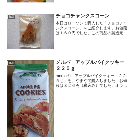
るとグミっぽくて気になったので買っち
ゃいました。梅肉２３％入りと書いてる
ので、１つ１つに梅が入ってる割合は少
なそうです。パッケージとは...
チョコチャンクスコーン
食品
本日はローソンで購入した「チョコチャ
ンクスコーン」をご紹介します。お値段
は１６０円でした。この商品の製造元は
株式会社オイシスです。チャンクとは
「大きい塊」という意味ですね。ここで
はチョコのことを指しているのでしょ
う。スコーン表です。綺麗な焼...
メルバ アップルパイクッキー
食品
２２５ｇ
merbaの「アップルパイクッキー ２２
５ｇ」を、やまやで購入しました。お値
段は３２６円（税込み）でした。オラン
ダ産のクッキーです。外国産のお菓子っ
てたまに食べたくなりますよね。そんな
時、私はやまやへ行きます。クッキーは
１２個入りです。表と...