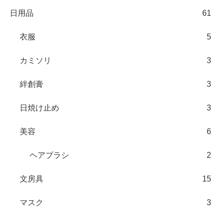
日用品
61
衣服
5
カミソリ
3
絆創膏
3
日焼け止め
3
美容
6
ヘアブラシ
2
文房具
15
マスク
3