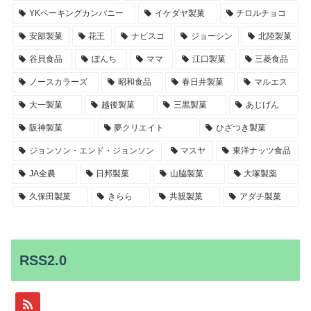
YKベーキングカンパニー
イケダヤ製菓
チロルチョコ
安部製菓
花王
ナビスコ
ジョーシン
北陸製菓
谷貝食品
ぼんち
ママ
江口製菓
三菱食品
ノースカラーズ
昭和食品
春日井製菓
マルエス
大一製菓
越後製菓
三黒製菓
あじげん
阪神製菓
夢クリエイト
ひざつき製菓
ジョンソン・エンド・ジョンソン
マスヤ
東洋ナッツ食品
JA全農
日邦製菓
山脇製菓
大塚製薬
久保田製菓
きらら
共親製菓
アダチ製菓
RSS2.0