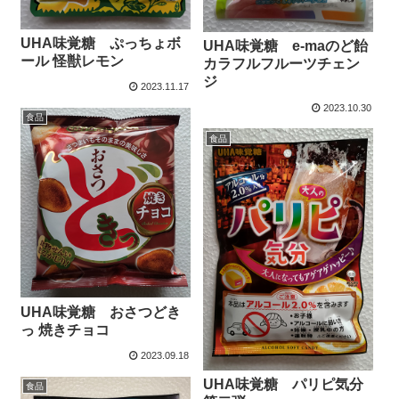
UHA味覚糖 ぷっちょボ
UHA味覚糖 e-maのど飴
ール 怪獣レモン
カラフルフルーツチェン
ジ
2023.11.17
2023.10.30
食品
食品
UHA味覚糖 おさつどき
っ 焼きチョコ
2023.09.18
UHA味覚糖 パリピ気分
食品