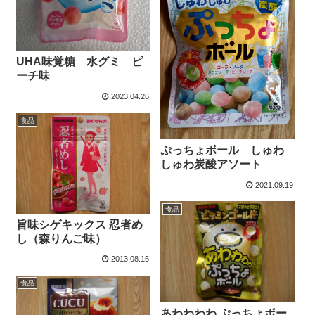
UHA味覚糖 水グミ ピ
ーチ味
2023.04.26
食品
ぷっちょボール しゅわ
しゅわ炭酸アソート
2021.09.19
食品
旨味シゲキックス 忍者め
し（森りんご味）
2013.08.15
食品
あわわわわ ぷっちょボー