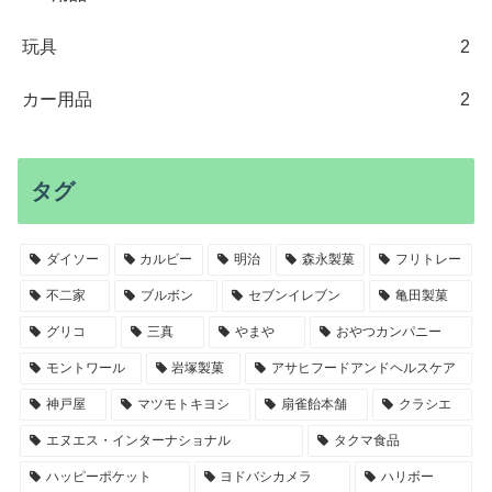
玩具
2
カー用品
2
タグ
ダイソー
カルビー
明治
森永製菓
フリトレー
不二家
ブルボン
セブンイレブン
亀田製菓
グリコ
三真
やまや
おやつカンパニー
モントワール
岩塚製菓
アサヒフードアンドヘルスケア
神戸屋
マツモトキヨシ
扇雀飴本舗
クラシエ
エヌエス・インターナショナル
タクマ食品
ハッピーポケット
ヨドバシカメラ
ハリボー