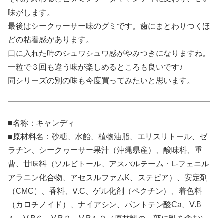
味がします。
最後はシークヮーサー味のグミです。歯にまとわりつくほ
どの粘着感があります。
口に入れた時のシュワシュワ感がやみつきになりますね。
一粒で３回も違う味が楽しめるところも良いです♪
同シリーズの別の味も今度買ってみたいと思います。
■名称：キャンディ
■原材料名：砂糖、水飴、植物油脂、エリスリトール、ゼ
ラチン、シークヮーサー果汁（沖縄県産）、酸味料、重
曹、甘味料（ソルビトール、アスパルテーム・L-フェニル
アラニン化合物、アセスルファムK、ステビア）、安定剤
（CMC）、香料、V.C、ゲル化剤（ペクチン）、着色料
（カロチノイド）、ナイアシン、パントテン酸Ca、V.B