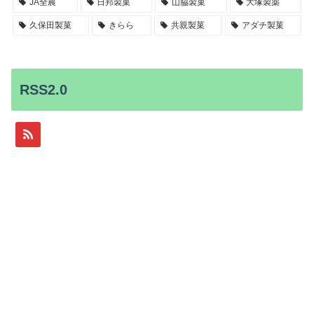
JA全農
日邦製菓
山脇製菓
大塚製薬
久保田製菓
きらら
共親製菓
アダチ製菓
RSS2.0