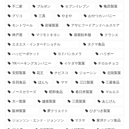
不二家
ブルボン
セブンイレブン
亀田製菓
グリコ
三真
やまや
おやつカンパニー
モントワール
岩塚製菓
アサヒフードアンドヘルスケア
神戸屋
マツモトキヨシ
扇雀飴本舗
クラシエ
エヌエス・インターナショナル
タクマ食品
ハッピーポケット
ヨドバシカメラ
ハリボー
YKベーキングカンパニー
イケダヤ製菓
チロルチョコ
安部製菓
花王
ナビスコ
ジョーシン
北陸製菓
谷貝食品
ぼんち
ママ
江口製菓
三菱食品
ノースカラーズ
昭和食品
春日井製菓
マルエス
大一製菓
越後製菓
三黒製菓
あじげん
阪神製菓
夢クリエイト
ひざつき製菓
ジョンソン・エンド・ジョンソン
マスヤ
東洋ナッツ食品