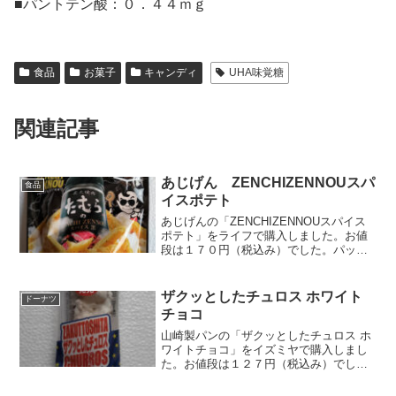
■パントテン酸：０．４４ｍｇ
食品
お菓子
キャンディ
UHA味覚糖
関連記事
あじげん ZENCHIZENNOUスパ
食品
イスポテト
あじげんの「ZENCHIZENNOUスパイス
ポテト」をライフで購入しました。お値
段は１７０円（税込み）でした。パッケ
ージには「ZENCHI ZENNOU POTATO
STICK」と書いていますが、たむらけん
じさんのインスタでは「ZENCH...
ザクッとしたチュロス ホワイト
ドーナツ
チョコ
山崎製パンの「ザクッとしたチュロス ホ
ワイトチョコ」をイズミヤで購入しまし
た。お値段は１２７円（税込み）でし
た。こちらホワイトチョコですが、黒チ
ョコバージョンもありました。湾曲して