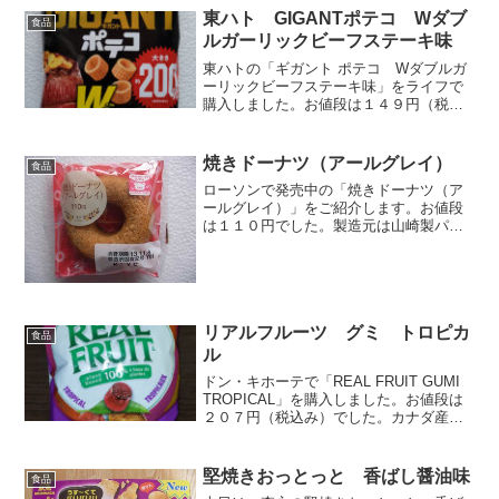
ないストレートチュロスですね。長さは
東ハト GIGANTポテコ Wダブ
食品
約２０ｃｍあります。裏側...
ルガーリックビーフステーキ味
東ハトの「ギガント ポテコ Wダブルガ
ーリックビーフステーキ味」をライフで
購入しました。お値段は１４９円（税込
み）でした。大きいポテコです。ロース
トガーリックとフライドガーリック、2種
のガーリック風味をきかせたビーフステ
焼きドーナツ（アールグレイ）
食品
ーキ味です。この味は...
ローソンで発売中の「焼きドーナツ（ア
ールグレイ）」をご紹介します。お値段
は１１０円でした。製造元は山崎製パン
です。紅茶の良い香りがします♪裏はこん
な感じです。半分に割ってみました。食
感について。ミスドのドーナツのような
ホロッとほぐれる感じで...
リアルフルーツ グミ トロピカ
食品
ル
ドン・キホーテで「REAL FRUIT GUMI
TROPICAL」を購入しました。お値段は
２０７円（税込み）でした。カナダ産の
フルーツ味グミですね。パッケージを見
るとパイナップル、マンゴー、パッショ
ンフルーツ、ストロベリー＆キウイの４
堅焼きおっとっと 香ばし醤油味
食品
種類...