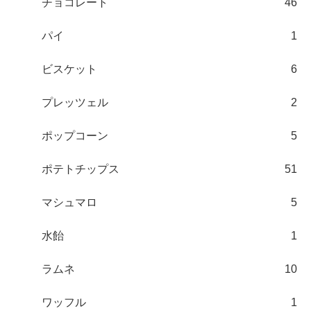
チョコレート
46
パイ
1
ビスケット
6
プレッツェル
2
ポップコーン
5
ポテトチップス
51
マシュマロ
5
水飴
1
ラムネ
10
ワッフル
1