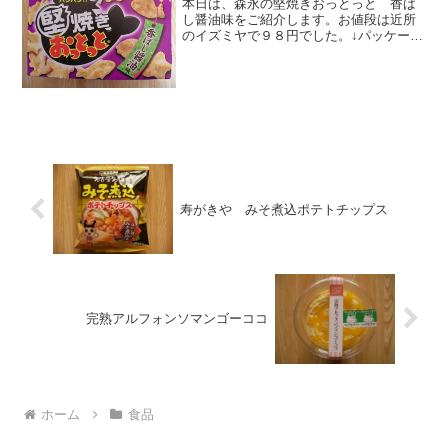
本日は、森永の堅焼きおっとっと 香ば
し醤油味をご紹介します。お値段は近所
のイズミヤで９８円でした。↓パッケージ
です。⇒森永 堅焼きおっとっと 香ば
し醤油味（公式）↓箱を開けると、袋に包
装されており、↓中には１０種類の形がミ
ックスで５０ｇ分入...
寿がきや みそ煮込ポテトチップス
完熟アルフォンソマンゴーココ
ホーム
食品