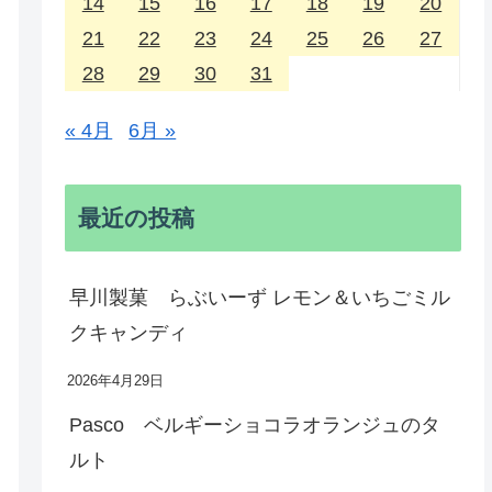
14
15
16
17
18
19
20
21
22
23
24
25
26
27
28
29
30
31
« 4月
6月 »
最近の投稿
早川製菓 らぶいーず レモン＆いちごミル
クキャンディ
2026年4月29日
Pasco ベルギーショコラオランジュのタ
ルト