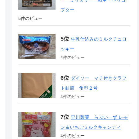
プター
5件のビュー
牛乳仕込みのミルクチュロ
ッキー
4件のビュー
ダイソー マチ付きクラフ
ト封筒 角型２号
4件のビュー
早川製菓 らぶいーず レモ
ン＆いちごミルクキャンディ
4件のビュー